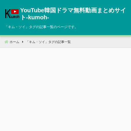
コ
YouTube韓国ドラマ無料動画まとめサイ
ン
テ
ト‐kumoh‐
ン
「
キム・ソイ
」タグの記事一覧のページです。
ツ
へ
移
ホーム
「
キム・ソイ
」タグの記事一覧
動