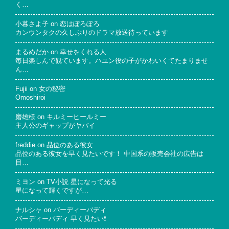
く…
小暮さよ子
on
恋はぽろぽろ
カンウンタクの久しぶりのドラマ放送待っています
まるめだか
on
幸せをくれる人
毎日楽しんで観ています。ハユン役の子がかわいくてたまりませ
ん…
Fujii
on
女の秘密
Omoshiroi
磨雄様
on
キルミーヒールミー
主人公のギャップがヤバイ
freddie
on
品位のある彼女
品位のある彼女を早く見たいです！ 中国系の販売会社の広告は
目…
ミヨン
on
TV小説 星になって光る
星になって輝くですが…
ナルシャ
on
バーディーバディ
バーディーバディ 早く見たい❗