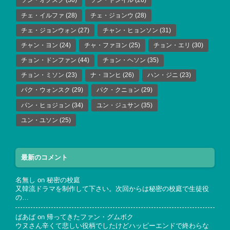
ソン・オクスク
(30)
ソン・ドンイル
(26)
チェ・イルファ
(28)
チェ・ジョンウ
(28)
チェ・ジョンウォン
(27)
チャン・ヒョンソン
(31)
チャン・ヨン
(24)
チャ・ファヨン
(25)
チョン・エリ
(30)
チョン・ドンファン
(44)
チョン・ヘソン
(35)
チョン・ミソン
(23)
ナ・ヨンヒ
(26)
ハン・ジニ
(23)
パク・ウォンスク
(29)
パク・クニョン
(29)
パン・ヒョジョン
(34)
ユン・ジュサン
(35)
ユン・ユソン
(25)
最新のコメント
名無し
on
秘密の校庭
又韓流ドラマを制作して下さい。次回からは秘密の校庭で生徒役
の…
ばあば
on
帰ってきたファン・グムボク
ウヌさん辛くて悲しい役柄でしたけどハッピーエンドで終わらな