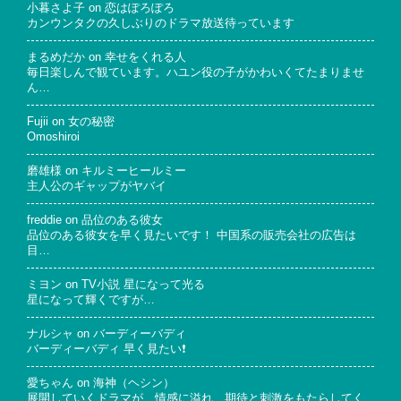
小暮さよ子
on
恋はぽろぽろ
カンウンタクの久しぶりのドラマ放送待っています
まるめだか
on
幸せをくれる人
毎日楽しんで観ています。ハユン役の子がかわいくてたまりませ
ん…
Fujii
on
女の秘密
Omoshiroi
磨雄様
on
キルミーヒールミー
主人公のギャップがヤバイ
freddie
on
品位のある彼女
品位のある彼女を早く見たいです！ 中国系の販売会社の広告は
目…
ミヨン
on
TV小説 星になって光る
星になって輝くですが…
ナルシャ
on
バーディーバディ
バーディーバディ 早く見たい❗
愛ちゃん
on
海神（ヘシン）
展開していくドラマが、情感に溢れ 期待と刺激をもたらしてく