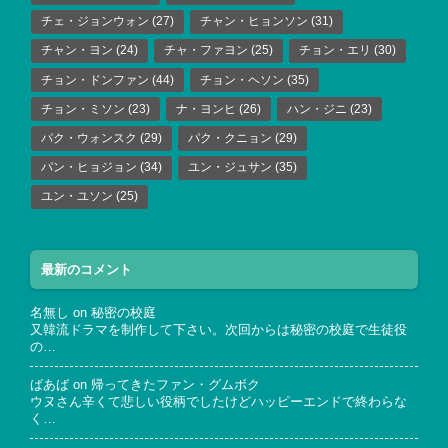
チェ・ジョンウォン
(27)
チャン・ヒョンソン
(31)
チャン・ヨン
(24)
チャ・ファヨン
(25)
チョン・エリ
(30)
チョン・ドンファン
(44)
チョン・ヘソン
(35)
チョン・ミソン
(23)
ナ・ヨンヒ
(26)
ハン・ジニ
(23)
パク・ウォンスク
(29)
パク・クニョン
(29)
パン・ヒョジョン
(34)
ユン・ジュサン
(35)
ユン・ユソン
(25)
最新のコメント
名無し
on
秘密の校庭
又韓流ドラマを制作して下さい。次回からは秘密の校庭で生徒役
の…
ばあば
on
帰ってきたファン・グムボク
ウヌさん辛くて悲しい役柄でしたけどハッピーエンドで終わらな
く…