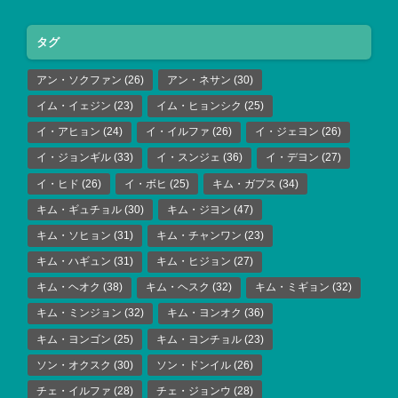
タグ
アン・ソクファン
(26)
アン・ネサン
(30)
イム・イェジン
(23)
イム・ヒョンシク
(25)
イ・アヒョン
(24)
イ・イルファ
(26)
イ・ジェヨン
(26)
イ・ジョンギル
(33)
イ・スンジェ
(36)
イ・デヨン
(27)
イ・ヒド
(26)
イ・ボヒ
(25)
キム・ガプス
(34)
キム・ギュチョル
(30)
キム・ジヨン
(47)
キム・ソヒョン
(31)
キム・チャンワン
(23)
キム・ハギュン
(31)
キム・ヒジョン
(27)
キム・ヘオク
(38)
キム・ヘスク
(32)
キム・ミギョン
(32)
キム・ミンジョン
(32)
キム・ヨンオク
(36)
キム・ヨンゴン
(25)
キム・ヨンチョル
(23)
ソン・オクスク
(30)
ソン・ドンイル
(26)
チェ・イルファ
(28)
チェ・ジョンウ
(28)