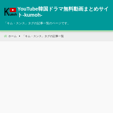
コ
YouTube韓国ドラマ無料動画まとめサイ
ン
テ
ト‐kumoh‐
ン
「
キム・スンス
」タグの記事一覧のページです。
ツ
へ
移
ホーム
「
キム・スンス
」タグの記事一覧
動