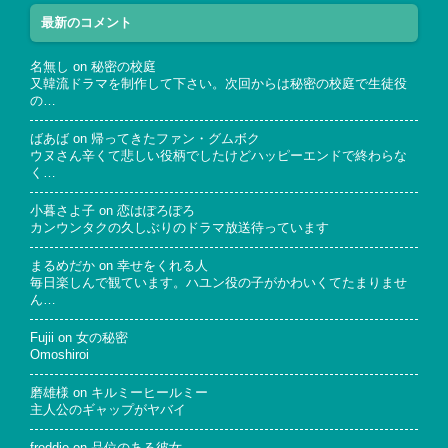
最新のコメント
名無し
on
秘密の校庭
又韓流ドラマを制作して下さい。次回からは秘密の校庭で生徒役
の…
ばあば
on
帰ってきたファン・グムボク
ウヌさん辛くて悲しい役柄でしたけどハッピーエンドで終わらな
く…
小暮さよ子
on
恋はぽろぽろ
カンウンタクの久しぶりのドラマ放送待っています
まるめだか
on
幸せをくれる人
毎日楽しんで観ています。ハユン役の子がかわいくてたまりませ
ん…
Fujii
on
女の秘密
Omoshiroi
磨雄様
on
キルミーヒールミー
主人公のギャップがヤバイ
freddie
on
品位のある彼女