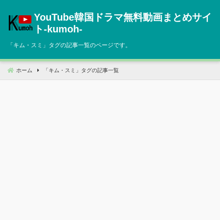
コ
YouTube韓国ドラマ無料動画まとめサイ
ン
テ
ト‐kumoh‐
ン
「
キム・スミ
」タグの記事一覧のページです。
ツ
へ
移
ホーム
「
キム・スミ
」タグの記事一覧
動