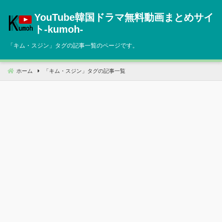
コ
YouTube韓国ドラマ無料動画まとめサイ
ン
テ
ト‐kumoh‐
ン
「
キム・スジン
」タグの記事一覧のページです。
ツ
へ
移
ホーム
「
キム・スジン
」タグの記事一覧
動