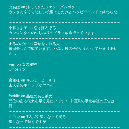
ばあば
on
帰ってきたファン・グムボク
ウヌさん辛くて悲しい役柄でしたけどハッピーエンドで終わらな
く…
小暮さよ子
on
恋はぽろぽろ
カンウンタクの久しぶりのドラマ放送待っています
まるめだか
on
幸せをくれる人
毎日楽しんで観ています。ハユン役の子がかわいくてたまりませ
ん…
Fujii
on
女の秘密
Omoshiroi
磨雄様
on
キルミーヒールミー
主人公のギャップがヤバイ
freddie
on
品位のある彼女
品位のある彼女を早く見たいです！ 中国系の販売会社の広告は
目…
ミヨン
on
TV小説 星になって光る
星になって輝くですが…