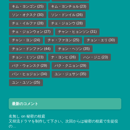
キム・ヨンゴン
(25)
キム・ヨンチョル
(23)
ソン・オクスク
(30)
ソン・ドンイル
(26)
チェ・イルファ
(28)
チェ・ジョンウ
(28)
チェ・ジョンウォン
(27)
チャン・ヒョンソン
(31)
チャン・ヨン
(24)
チャ・ファヨン
(25)
チョン・エリ
(30)
チョン・ドンファン
(44)
チョン・ヘソン
(35)
チョン・ミソン
(23)
ナ・ヨンヒ
(26)
ハン・ジニ
(23)
パク・ウォンスク
(29)
パク・クニョン
(29)
パン・ヒョジョン
(34)
ユン・ジュサン
(35)
ユン・ユソン
(25)
最新のコメント
名無し
on
秘密の校庭
又韓流ドラマを制作して下さい。次回からは秘密の校庭で生徒役
の…