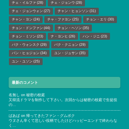
チェ・イルファ
(28)
チェ・ジョンウ
(28)
チェ・ジョンウォン
(27)
チャン・ヒョンソン
(31)
チャン・ヨン
(24)
チャ・ファヨン
(25)
チョン・エリ
(30)
チョン・ドンファン
(44)
チョン・ヘソン
(35)
チョン・ミソン
(23)
ナ・ヨンヒ
(26)
ハン・ジニ
(23)
パク・ウォンスク
(29)
パク・クニョン
(29)
パン・ヒョジョン
(34)
ユン・ジュサン
(35)
ユン・ユソン
(25)
最新のコメント
名無し
on
秘密の校庭
又韓流ドラマを制作して下さい。次回からは秘密の校庭で生徒役
の…
ばあば
on
帰ってきたファン・グムボク
ウヌさん辛くて悲しい役柄でしたけどハッピーエンドで終わらな
く…