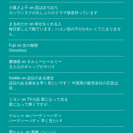
小暮さよ子
on
恋はぽろぽろ
カンウンタクの久しぶりのドラマ放送待っています
まるめだか
on
幸せをくれる人
毎日楽しんで観ています。ハユン役の子がかわいくてたまりませ
ん…
Fujii
on
女の秘密
Omoshiroi
磨雄様
on
キルミーヒールミー
主人公のギャップがヤバイ
freddie
on
品位のある彼女
品位のある彼女を早く見たいです！ 中国系の販売会社の広告は
目…
ミヨン
on
TV小説 星になって光る
星になって輝くですが…
ナルシャ
on
バーディーバディ
バーディーバディ 早く見たい❗
愛ちゃん
on
海神（ヘシン）