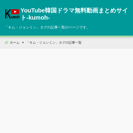
コ
YouTube韓国ドラマ無料動画まとめサイ
ン
テ
ト‐kumoh‐
ン
「
キム・ジョンミン
」タグの記事一覧のページです。
ツ
へ
移
ホーム
「
キム・ジョンミン
」タグの記事一覧
動