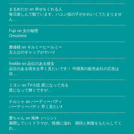
まるめだか
on
幸せをくれる人
毎日楽しんで観ています。ハユン役の子がかわいくてたまりませ
ん…
Fujii
on
女の秘密
Omoshiroi
磨雄様
on
キルミーヒールミー
主人公のギャップがヤバイ
freddie
on
品位のある彼女
品位のある彼女を早く見たいです！ 中国系の販売会社の広告は
目…
ミヨン
on
TV小説 星になって光る
星になって輝くですが…
ナルシャ
on
バーディーバディ
バーディーバディ 早く見たい❗
愛ちゃん
on
海神（ヘシン）
展開していくドラマが、情感に溢れ 期待と刺激をもたらしてく
れ…