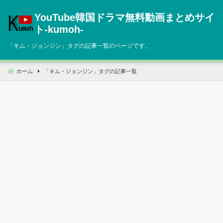
コ
YouTube韓国ドラマ無料動画まとめサイ
ン
テ
ト‐kumoh‐
ン
「
キム・ジョンジン
」タグの記事一覧のページです。
ツ
へ
移
ホーム
「
キム・ジョンジン
」タグの記事一覧
動