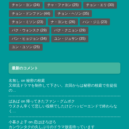
チャン・ヨン
(24)
チャ・ファヨン
(25)
チョン・エリ
(30)
チョン・ドンファン
(44)
チョン・ヘソン
(35)
チョン・ミソン
(23)
ナ・ヨンヒ
(26)
ハン・ジニ
(23)
パク・ウォンスク
(29)
パク・クニョン
(29)
パン・ヒョジョン
(34)
ユン・ジュサン
(35)
ユン・ユソン
(25)
最新のコメント
名無し
on
秘密の校庭
又韓流ドラマを制作して下さい。次回からは秘密の校庭で生徒役
の…
ばあば
on
帰ってきたファン・グムボク
ウヌさん辛くて悲しい役柄でしたけどハッピーエンドで終わらな
く…
小暮さよ子
on
恋はぽろぽろ
カンウンタクの久しぶりのドラマ放送待っています