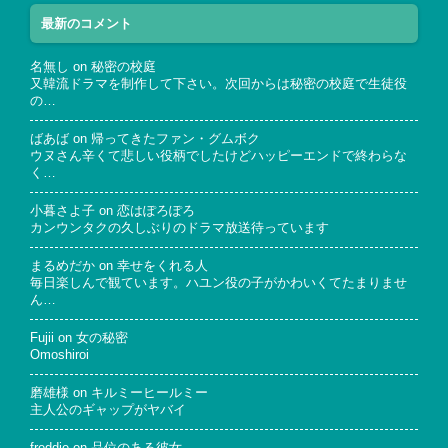
最新のコメント
名無し
on
秘密の校庭
又韓流ドラマを制作して下さい。次回からは秘密の校庭で生徒役
の…
ばあば
on
帰ってきたファン・グムボク
ウヌさん辛くて悲しい役柄でしたけどハッピーエンドで終わらな
く…
小暮さよ子
on
恋はぽろぽろ
カンウンタクの久しぶりのドラマ放送待っています
まるめだか
on
幸せをくれる人
毎日楽しんで観ています。ハユン役の子がかわいくてたまりませ
ん…
Fujii
on
女の秘密
Omoshiroi
磨雄様
on
キルミーヒールミー
主人公のギャップがヤバイ