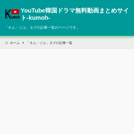
コ
YouTube韓国ドラマ無料動画まとめサイ
ン
テ
ト‐kumoh‐
ン
「
キム・ジユ
」タグの記事一覧のページです。
ツ
へ
移
ホーム
「
キム・ジユ
」タグの記事一覧
動