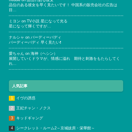
freddie
on
品位のある彼女
品位のある彼女を早く見たいです！ 中国系の販売会社の広告は
目…
ミヨン
on
TV小説 星になって光る
星になって輝くですが…
ナルシャ
on
バーディーバディ
バーディーバディ 早く見たい❗
愛ちゃん
on
海神（ヘシン）
展開していくドラマが、情感に溢れ 期待と刺激をもたらしてく
れ…
人気記事
イヴの誘惑
王妃チャン・ノクス
キッドギャング
シークレット・ルーム2～京城妓房・栄華館～