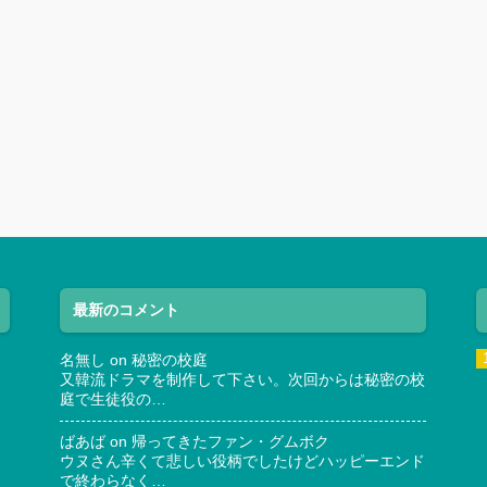
最新のコメント
名無し
on
秘密の校庭
又韓流ドラマを制作して下さい。次回からは秘密の校
庭で生徒役の…
ばあば
on
帰ってきたファン・グムボク
ウヌさん辛くて悲しい役柄でしたけどハッピーエンド
で終わらなく…