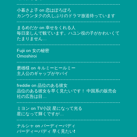
小暮さよ子
on
恋はぽろぽろ
カンウンタクの久しぶりのドラマ放送待っています
まるめだか
on
幸せをくれる人
毎日楽しんで観ています。ハユン役の子がかわいくて
たまりません…
Fujii
on
女の秘密
Omoshiroi
磨雄様
on
キルミーヒールミー
主人公のギャップがヤバイ
freddie
on
品位のある彼女
品位のある彼女を早く見たいです！ 中国系の販売会
社の広告は目…
ミヨン
on
TV小説 星になって光る
星になって輝くですが…
ナルシャ
on
バーディーバディ
バーディーバディ 早く見たい❗