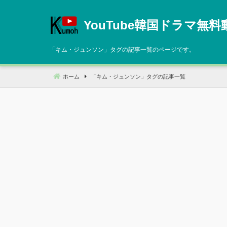
コ
ン
YouTube韓国ドラマ無料
テ
ン
「
キム・ジュンソン
」タグの記事一覧のページです。
ツ
へ
ホーム
「
キム・ジュンソン
」タグの記事一覧
移
動