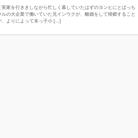
と実家を行ききしながら忙しく暮していたはずのヨンヒにとばっち
ウルの大企業で働いていた兄インウクが、離婚をして帰郷すること
、よりによって末っ子小 […]