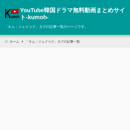
コ
YouTube韓国ドラマ無料動画まとめサイ
ン
テ
ト‐kumoh‐
ン
「
キム・ジェドゥク
」タグの記事一覧のページです。
ツ
へ
移
ホーム
「
キム・ジェドゥク
」タグの記事一覧
動