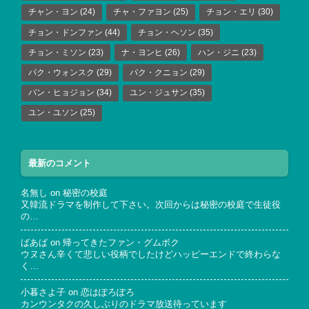
チャン・ヨン
(24)
チャ・ファヨン
(25)
チョン・エリ
(30)
チョン・ドンファン
(44)
チョン・ヘソン
(35)
チョン・ミソン
(23)
ナ・ヨンヒ
(26)
ハン・ジニ
(23)
パク・ウォンスク
(29)
パク・クニョン
(29)
パン・ヒョジョン
(34)
ユン・ジュサン
(35)
ユン・ユソン
(25)
最新のコメント
名無し
on
秘密の校庭
又韓流ドラマを制作して下さい。次回からは秘密の校庭で生徒役
の…
ばあば
on
帰ってきたファン・グムボク
ウヌさん辛くて悲しい役柄でしたけどハッピーエンドで終わらな
く…
小暮さよ子
on
恋はぽろぽろ
カンウンタクの久しぶりのドラマ放送待っています