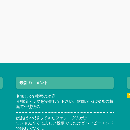
最新のコメント
名無し
on
秘密の校庭
又韓流ドラマを制作して下さい。次回からは秘密の校
庭で生徒役の…
ばあば
on
帰ってきたファン・グムボク
ウヌさん辛くて悲しい役柄でしたけどハッピーエンド
で終わらなく…