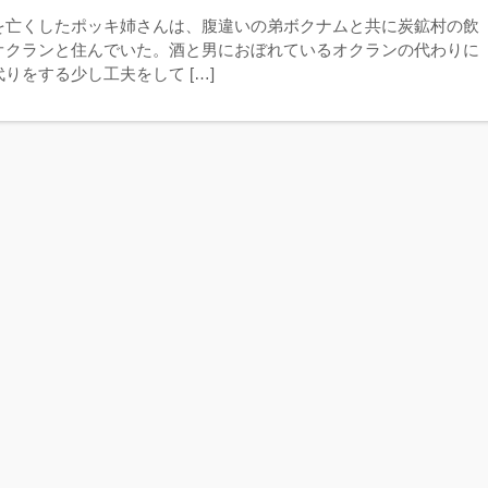
を亡くしたポッキ姉さんは、腹違いの弟ボクナムと共に炭鉱村の飲
オクランと住んでいた。酒と男におぼれているオクランの代わりに
りをする少し工夫をして […]