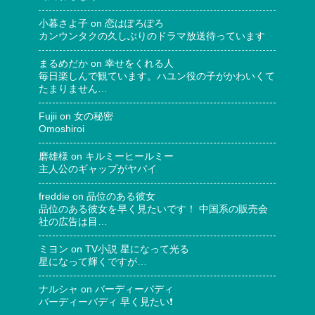
小暮さよ子
on
恋はぽろぽろ
カンウンタクの久しぶりのドラマ放送待っています
まるめだか
on
幸せをくれる人
毎日楽しんで観ています。ハユン役の子がかわいくて
たまりません…
Fujii
on
女の秘密
Omoshiroi
磨雄様
on
キルミーヒールミー
主人公のギャップがヤバイ
freddie
on
品位のある彼女
品位のある彼女を早く見たいです！ 中国系の販売会
社の広告は目…
ミヨン
on
TV小説 星になって光る
星になって輝くですが…
ナルシャ
on
バーディーバディ
バーディーバディ 早く見たい❗