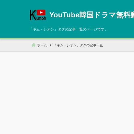
コ
ン
YouTube韓国ドラマ無料
テ
ン
「
キム・シオン
」タグの記事一覧のページです。
ツ
へ
ホーム
「
キム・シオン
」タグの記事一覧
移
動