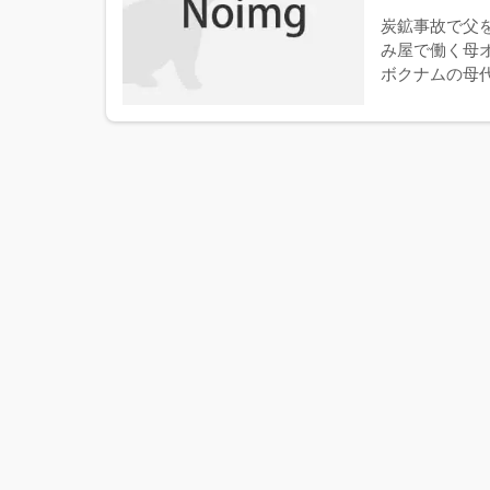
炭鉱事故で父
み屋で働く母
ボクナムの母代