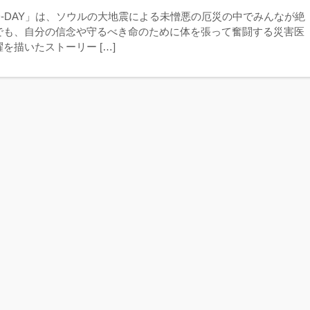
D-DAY」は、ソウルの大地震による未憎悪の厄災の中でみんなが絶
でも、自分の信念や守るべき命のために体を張って奮闘する災害医
を描いたストーリー […]