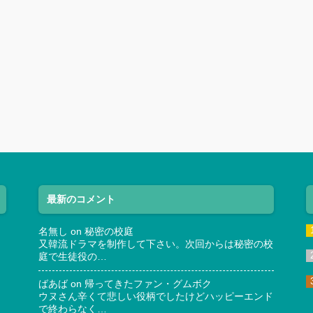
最新のコメント
名無し
on
秘密の校庭
又韓流ドラマを制作して下さい。次回からは秘密の校
庭で生徒役の…
ばあば
on
帰ってきたファン・グムボク
ウヌさん辛くて悲しい役柄でしたけどハッピーエンド
で終わらなく…