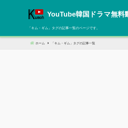
コ
ン
YouTube韓国ドラマ無料
テ
ン
「
キム・ギム
」タグの記事一覧のページです。
ツ
へ
ホーム
「
キム・ギム
」タグの記事一覧
移
動