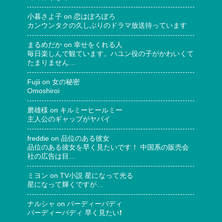
小暮さよ子
on
恋はぽろぽろ
カンウンタクの久しぶりのドラマ放送待っています
まるめだか
on
幸せをくれる人
毎日楽しんで観ています。ハユン役の子がかわいくて
たまりません…
Fujii
on
女の秘密
Omoshiroi
磨雄様
on
キルミーヒールミー
主人公のギャップがヤバイ
freddie
on
品位のある彼女
品位のある彼女を早く見たいです！ 中国系の販売会
社の広告は目…
ミヨン
on
TV小説 星になって光る
星になって輝くですが…
ナルシャ
on
バーディーバディ
バーディーバディ 早く見たい❗