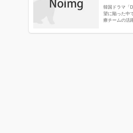
韓国ドラマ「
望に陥った中
療チームの活躍