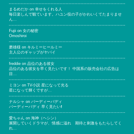
まるめだか
on
幸せをくれる人
毎日楽しんで観ています。ハユン役の子がかわいくてたまりませ
ん…
Fujii
on
女の秘密
Omoshiroi
磨雄様
on
キルミーヒールミー
主人公のギャップがヤバイ
freddie
on
品位のある彼女
品位のある彼女を早く見たいです！ 中国系の販売会社の広告は
目…
ミヨン
on
TV小説 星になって光る
星になって輝くですが…
ナルシャ
on
バーディーバディ
バーディーバディ 早く見たい❗
愛ちゃん
on
海神（ヘシン）
展開していくドラマが、情感に溢れ 期待と刺激をもたらしてく
れ…