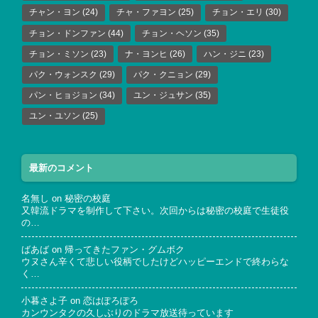
チャン・ヨン
(24)
チャ・ファヨン
(25)
チョン・エリ
(30)
チョン・ドンファン
(44)
チョン・ヘソン
(35)
チョン・ミソン
(23)
ナ・ヨンヒ
(26)
ハン・ジニ
(23)
パク・ウォンスク
(29)
パク・クニョン
(29)
パン・ヒョジョン
(34)
ユン・ジュサン
(35)
ユン・ユソン
(25)
最新のコメント
名無し
on
秘密の校庭
又韓流ドラマを制作して下さい。次回からは秘密の校庭で生徒役
の…
ばあば
on
帰ってきたファン・グムボク
ウヌさん辛くて悲しい役柄でしたけどハッピーエンドで終わらな
く…
小暮さよ子
on
恋はぽろぽろ
カンウンタクの久しぶりのドラマ放送待っています