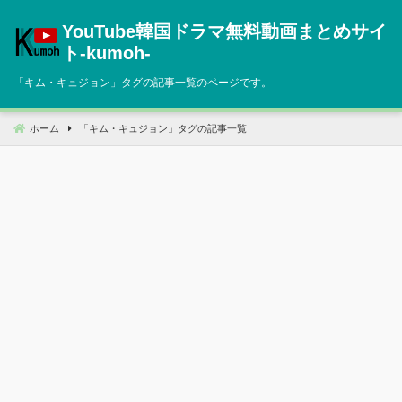
コ
YouTube韓国ドラマ無料動画まとめサイ
ン
テ
ト‐kumoh‐
ン
「
キム・キュジョン
」タグの記事一覧のページです。
ツ
へ
移
ホーム
「
キム・キュジョン
」タグの記事一覧
動