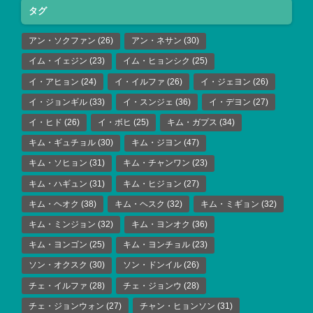
タグ
アン・ソクファン
(26)
アン・ネサン
(30)
イム・イェジン
(23)
イム・ヒョンシク
(25)
イ・アヒョン
(24)
イ・イルファ
(26)
イ・ジェヨン
(26)
イ・ジョンギル
(33)
イ・スンジェ
(36)
イ・デヨン
(27)
イ・ヒド
(26)
イ・ボヒ
(25)
キム・ガプス
(34)
キム・ギュチョル
(30)
キム・ジヨン
(47)
キム・ソヒョン
(31)
キム・チャンワン
(23)
キム・ハギュン
(31)
キム・ヒジョン
(27)
キム・ヘオク
(38)
キム・ヘスク
(32)
キム・ミギョン
(32)
キム・ミンジョン
(32)
キム・ヨンオク
(36)
キム・ヨンゴン
(25)
キム・ヨンチョル
(23)
ソン・オクスク
(30)
ソン・ドンイル
(26)
チェ・イルファ
(28)
チェ・ジョンウ
(28)
チェ・ジョンウォン
(27)
チャン・ヒョンソン
(31)