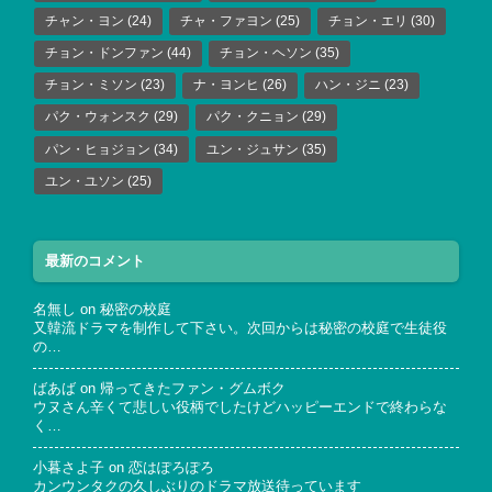
チャン・ヨン
(24)
チャ・ファヨン
(25)
チョン・エリ
(30)
チョン・ドンファン
(44)
チョン・ヘソン
(35)
チョン・ミソン
(23)
ナ・ヨンヒ
(26)
ハン・ジニ
(23)
パク・ウォンスク
(29)
パク・クニョン
(29)
パン・ヒョジョン
(34)
ユン・ジュサン
(35)
ユン・ユソン
(25)
最新のコメント
名無し
on
秘密の校庭
又韓流ドラマを制作して下さい。次回からは秘密の校庭で生徒役
の…
ばあば
on
帰ってきたファン・グムボク
ウヌさん辛くて悲しい役柄でしたけどハッピーエンドで終わらな
く…
小暮さよ子
on
恋はぽろぽろ
カンウンタクの久しぶりのドラマ放送待っています