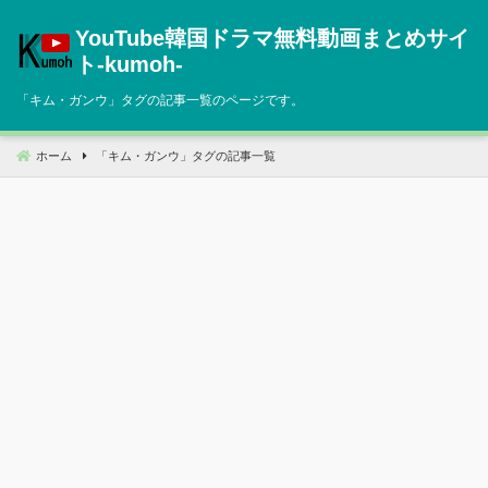
コ
YouTube韓国ドラマ無料動画まとめサイ
ン
テ
ト‐kumoh‐
ン
「
キム・ガンウ
」タグの記事一覧のページです。
ツ
へ
移
ホーム
「
キム・ガンウ
」タグの記事一覧
動