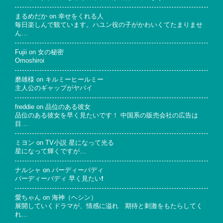
まるめだか
on
幸せをくれる人
毎日楽しんで観ています。ハユン役の子がかわいくてたまりませ
ん…
Fujii
on
女の秘密
Omoshiroi
磨雄様
on
キルミーヒールミー
主人公のギャップがヤバイ
freddie
on
品位のある彼女
品位のある彼女を早く見たいです！ 中国系の販売会社の広告は
目…
ミヨン
on
TV小説 星になって光る
星になって輝くですが…
ナルシャ
on
バーディーバディ
バーディーバディ 早く見たい❗
愛ちゃん
on
海神（ヘシン）
展開していくドラマが、情感に溢れ 期待と刺激をもたらしてく
れ…