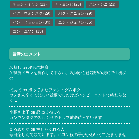
チョン・ミソン
(23)
ナ・ヨンヒ
(26)
ハン・ジニ
(23)
パク・ウォンスク
(29)
パク・クニョン
(29)
パン・ヒョジョン
(34)
ユン・ジュサン
(35)
ユン・ユソン
(25)
最新のコメント
名無し
on
秘密の校庭
又韓流ドラマを制作して下さい。次回からは秘密の校庭で生徒役
の…
ばあば
on
帰ってきたファン・グムボク
ウヌさん辛くて悲しい役柄でしたけどハッピーエンドで終わらな
く…
小暮さよ子
on
恋はぽろぽろ
カンウンタクの久しぶりのドラマ放送待っています
まるめだか
on
幸せをくれる人
毎日楽しんで観ています。ハユン役の子がかわいくてたまりませ