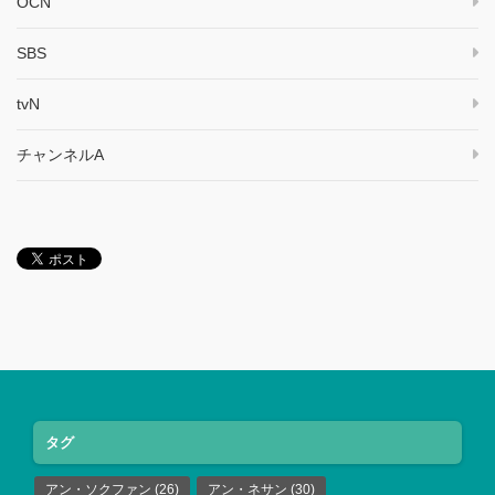
OCN
SBS
tvN
チャンネルA
タグ
アン・ソクファン
(26)
アン・ネサン
(30)