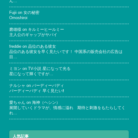
ん…
Fujii
on
女の秘密
Omoshiroi
磨雄様
on
キルミーヒールミー
主人公のギャップがヤバイ
freddie
on
品位のある彼女
品位のある彼女を早く見たいです！ 中国系の販売会社の広告は
目…
ミヨン
on
TV小説 星になって光る
星になって輝くですが…
ナルシャ
on
バーディーバディ
バーディーバディ 早く見たい❗
愛ちゃん
on
海神（ヘシン）
展開していくドラマが、情感に溢れ 期待と刺激をもたらしてく
れ…
人気記事