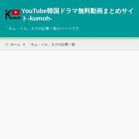
コ
YouTube韓国ドラマ無料動画まとめサイ
ン
テ
ト‐kumoh‐
ン
「
キム・イル
」タグの記事一覧のページです。
ツ
へ
移
ホーム
「
キム・イル
」タグの記事一覧
動