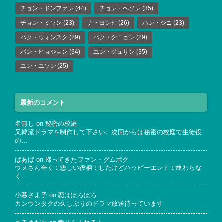
チョン・ドンファン
(44)
チョン・ヘソン
(35)
チョン・ミソン
(23)
ナ・ヨンヒ
(26)
ハン・ジニ
(23)
パク・ウォンスク
(29)
パク・クニョン
(29)
パン・ヒョジョン
(34)
ユン・ジュサン
(35)
ユン・ユソン
(25)
最新のコメント
名無し
on
秘密の校庭
又韓流ドラマを制作して下さい。次回からは秘密の校庭で生徒役
の…
ばあば
on
帰ってきたファン・グムボク
ウヌさん辛くて悲しい役柄でしたけどハッピーエンドで終わらな
く…
小暮さよ子
on
恋はぽろぽろ
カンウンタクの久しぶりのドラマ放送待っています