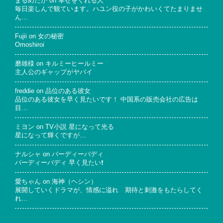
まるめだか
on
幸せをくれる人
毎日楽しんで観ています。ハユン役の子がかわいくてたまりませ
ん…
Fujii
on
女の秘密
Omoshiroi
磨雄様
on
キルミーヒールミー
主人公のギャップがヤバイ
freddie
on
品位のある彼女
品位のある彼女を早く見たいです！ 中国系の販売会社の広告は
目…
ミヨン
on
TV小説 星になって光る
星になって輝くですが…
ナルシャ
on
バーディーバディ
バーディーバディ 早く見たい❗
愛ちゃん
on
海神（ヘシン）
展開していくドラマが、情感に溢れ 期待と刺激をもたらしてく
れ…