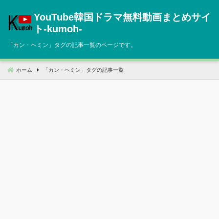
コ
YouTube韓国ドラマ無料動画まとめサイ
ン
テ
ト‐kumoh‐
ン
「
カン・ヘミン
」タグの記事一覧のページです。
ツ
へ
移
ホーム
「
カン・ヘミン
」タグの記事一覧
動