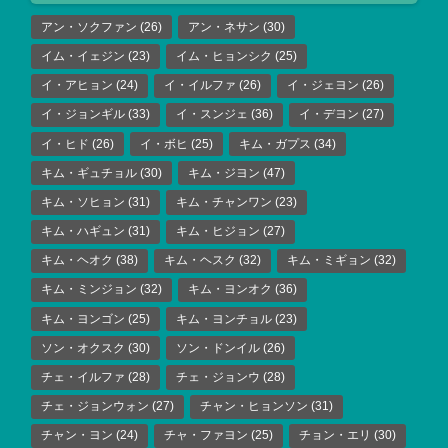
アン・ソクファン
(26)
アン・ネサン
(30)
イム・イェジン
(23)
イム・ヒョンシク
(25)
イ・アヒョン
(24)
イ・イルファ
(26)
イ・ジェヨン
(26)
イ・ジョンギル
(33)
イ・スンジェ
(36)
イ・デヨン
(27)
イ・ヒド
(26)
イ・ボヒ
(25)
キム・ガプス
(34)
キム・ギュチョル
(30)
キム・ジヨン
(47)
キム・ソヒョン
(31)
キム・チャンワン
(23)
キム・ハギュン
(31)
キム・ヒジョン
(27)
キム・ヘオク
(38)
キム・ヘスク
(32)
キム・ミギョン
(32)
キム・ミンジョン
(32)
キム・ヨンオク
(36)
キム・ヨンゴン
(25)
キム・ヨンチョル
(23)
ソン・オクスク
(30)
ソン・ドンイル
(26)
チェ・イルファ
(28)
チェ・ジョンウ
(28)
チェ・ジョンウォン
(27)
チャン・ヒョンソン
(31)
チャン・ヨン
(24)
チャ・ファヨン
(25)
チョン・エリ
(30)