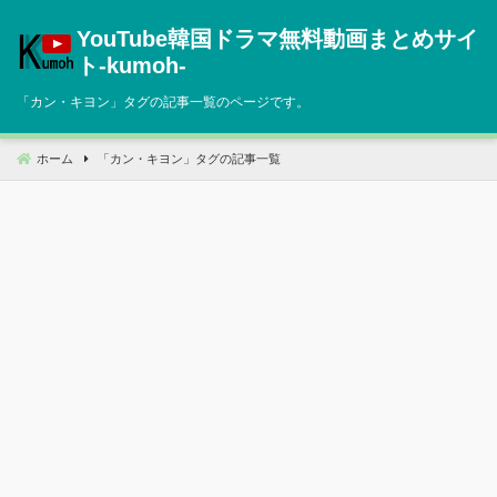
コ
YouTube韓国ドラマ無料動画まとめサイ
ン
テ
ト‐kumoh‐
ン
「
カン・キヨン
」タグの記事一覧のページです。
ツ
へ
移
ホーム
「
カン・キヨン
」タグの記事一覧
動