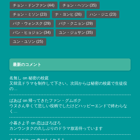
チョン・ドンファン
(44)
チョン・ヘソン
(35)
チョン・ミソン
(23)
ナ・ヨンヒ
(26)
ハン・ジニ
(23)
パク・ウォンスク
(29)
パク・クニョン
(29)
パン・ヒョジョン
(34)
ユン・ジュサン
(35)
ユン・ユソン
(25)
最新のコメント
名無し
on
秘密の校庭
又韓流ドラマを制作して下さい。次回からは秘密の校庭で生徒役
の…
ばあば
on
帰ってきたファン・グムボク
ウヌさん辛くて悲しい役柄でしたけどハッピーエンドで終わらな
く…
小暮さよ子
on
恋はぽろぽろ
カンウンタクの久しぶりのドラマ放送待っています