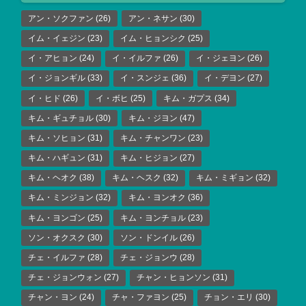
アン・ソクファン
(26)
アン・ネサン
(30)
イム・イェジン
(23)
イム・ヒョンシク
(25)
イ・アヒョン
(24)
イ・イルファ
(26)
イ・ジェヨン
(26)
イ・ジョンギル
(33)
イ・スンジェ
(36)
イ・デヨン
(27)
イ・ヒド
(26)
イ・ボヒ
(25)
キム・ガプス
(34)
キム・ギュチョル
(30)
キム・ジヨン
(47)
キム・ソヒョン
(31)
キム・チャンワン
(23)
キム・ハギュン
(31)
キム・ヒジョン
(27)
キム・ヘオク
(38)
キム・ヘスク
(32)
キム・ミギョン
(32)
キム・ミンジョン
(32)
キム・ヨンオク
(36)
キム・ヨンゴン
(25)
キム・ヨンチョル
(23)
ソン・オクスク
(30)
ソン・ドンイル
(26)
チェ・イルファ
(28)
チェ・ジョンウ
(28)
チェ・ジョンウォン
(27)
チャン・ヒョンソン
(31)
チャン・ヨン
(24)
チャ・ファヨン
(25)
チョン・エリ
(30)