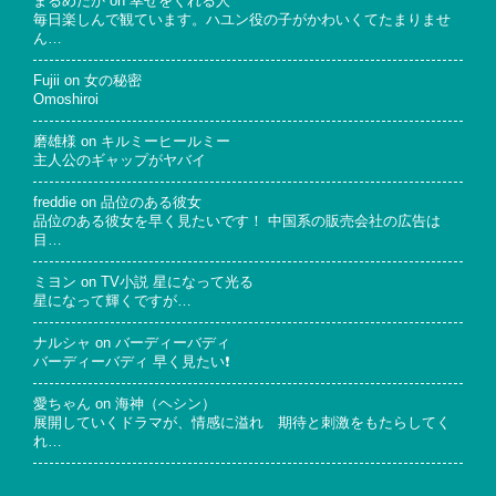
まるめだか
on
幸せをくれる人
毎日楽しんで観ています。ハユン役の子がかわいくてたまりませ
ん…
Fujii
on
女の秘密
Omoshiroi
磨雄様
on
キルミーヒールミー
主人公のギャップがヤバイ
freddie
on
品位のある彼女
品位のある彼女を早く見たいです！ 中国系の販売会社の広告は
目…
ミヨン
on
TV小説 星になって光る
星になって輝くですが…
ナルシャ
on
バーディーバディ
バーディーバディ 早く見たい❗
愛ちゃん
on
海神（ヘシン）
展開していくドラマが、情感に溢れ 期待と刺激をもたらしてく
れ…