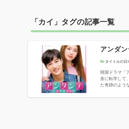
「
カイ
」タグの記事一覧
アンダン
タイトルの日
韓国ドラマ「
舎に転学して
た奇跡のような