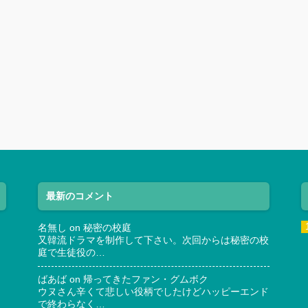
最新のコメント
名無し
on
秘密の校庭
又韓流ドラマを制作して下さい。次回からは秘密の校
庭で生徒役の…
ばあば
on
帰ってきたファン・グムボク
ウヌさん辛くて悲しい役柄でしたけどハッピーエンド
で終わらなく…