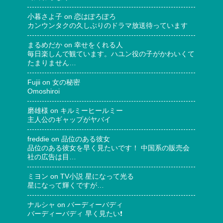
小暮さよ子
on
恋はぽろぽろ
カンウンタクの久しぶりのドラマ放送待っています
まるめだか
on
幸せをくれる人
毎日楽しんで観ています。ハユン役の子がかわいくて
たまりません…
Fujii
on
女の秘密
Omoshiroi
磨雄様
on
キルミーヒールミー
主人公のギャップがヤバイ
freddie
on
品位のある彼女
品位のある彼女を早く見たいです！ 中国系の販売会
社の広告は目…
ミヨン
on
TV小説 星になって光る
星になって輝くですが…
ナルシャ
on
バーディーバディ
バーディーバディ 早く見たい❗