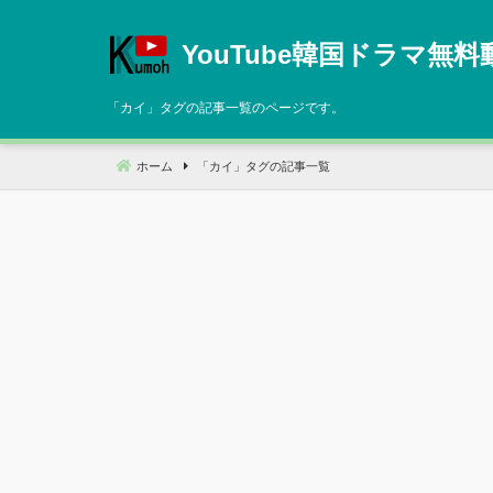
コ
ン
YouTube韓国ドラマ無料
テ
ン
「
カイ
」タグの記事一覧のページです。
ツ
へ
ホーム
「
カイ
」タグの記事一覧
移
動