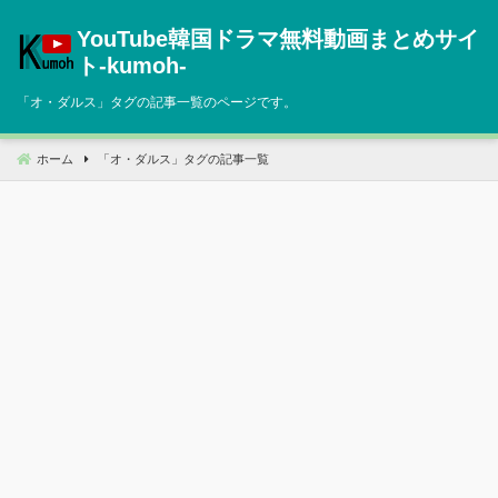
コ
YouTube韓国ドラマ無料動画まとめサイ
ン
テ
ト‐kumoh‐
ン
「
オ・ダルス
」タグの記事一覧のページです。
ツ
へ
移
ホーム
「
オ・ダルス
」タグの記事一覧
動