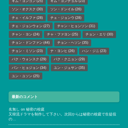
キム・ヨンゴン
(25)
キム・ヨンチョル
(23)
ソン・オクスク
(30)
ソン・ドンイル
(26)
チェ・イルファ
(28)
チェ・ジョンウ
(28)
チェ・ジョンウォン
(27)
チャン・ヒョンソン
(31)
チャン・ヨン
(24)
チャ・ファヨン
(25)
チョン・エリ
(30)
チョン・ドンファン
(44)
チョン・ヘソン
(35)
チョン・ミソン
(23)
ナ・ヨンヒ
(26)
ハン・ジニ
(23)
パク・ウォンスク
(29)
パク・クニョン
(29)
パン・ヒョジョン
(34)
ユン・ジュサン
(35)
ユン・ユソン
(25)
最新のコメント
名無し
on
秘密の校庭
又韓流ドラマを制作して下さい。次回からは秘密の校庭で生徒役
の…