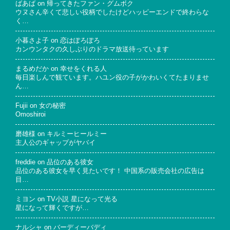
ばあば
on
帰ってきたファン・グムボク
ウヌさん辛くて悲しい役柄でしたけどハッピーエンドで終わらな
く…
小暮さよ子
on
恋はぽろぽろ
カンウンタクの久しぶりのドラマ放送待っています
まるめだか
on
幸せをくれる人
毎日楽しんで観ています。ハユン役の子がかわいくてたまりませ
ん…
Fujii
on
女の秘密
Omoshiroi
磨雄様
on
キルミーヒールミー
主人公のギャップがヤバイ
freddie
on
品位のある彼女
品位のある彼女を早く見たいです！ 中国系の販売会社の広告は
目…
ミヨン
on
TV小説 星になって光る
星になって輝くですが…
ナルシャ
on
バーディーバディ