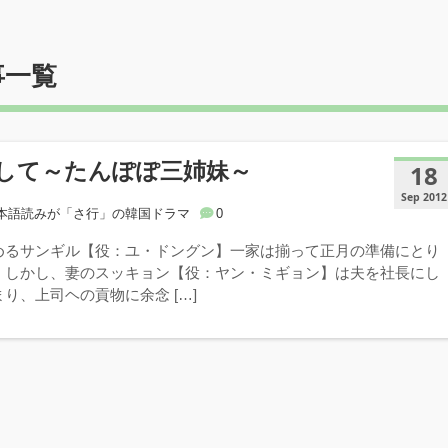
事一覧
して～たんぽぽ三姉妹～
18
Sep 2012
本語読みが「さ行」の韓国ドラマ
0
めるサンギル【役：ユ・ドングン】一家は揃って正月の準備にとり
。しかし、妻のスッキョン【役：ヤン・ミギョン】は夫を社長にし
り、上司ヘの貢物に余念 […]