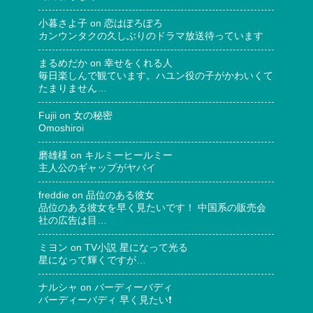
小暮さよ子
on
恋はぽろぽろ
カンウンタクの久しぶりのドラマ放送待っています
まるめだか
on
幸せをくれる人
毎日楽しんで観ています。ハユン役の子がかわいくて
たまりません…
Fujii
on
女の秘密
Omoshiroi
磨雄様
on
キルミーヒールミー
主人公のギャップがヤバイ
freddie
on
品位のある彼女
品位のある彼女を早く見たいです！ 中国系の販売会
社の広告は目…
ミヨン
on
TV小説 星になって光る
星になって輝くですが…
ナルシャ
on
バーディーバディ
バーディーバディ 早く見たい❗