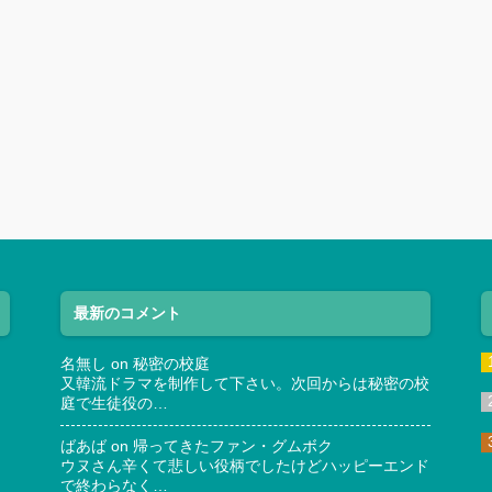
最新のコメント
名無し
on
秘密の校庭
又韓流ドラマを制作して下さい。次回からは秘密の校
庭で生徒役の…
ばあば
on
帰ってきたファン・グムボク
ウヌさん辛くて悲しい役柄でしたけどハッピーエンド
で終わらなく…