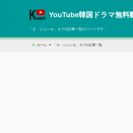
コ
ン
YouTube韓国ドラマ無料
テ
ン
「
オ・ジュンセ
」タグの記事一覧のページです。
ツ
へ
ホーム
「
オ・ジュンセ
」タグの記事一覧
移
動