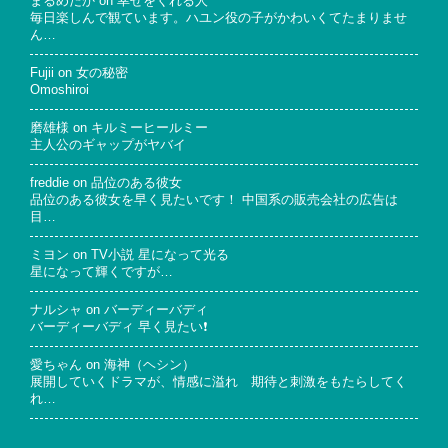
まるめだか
on
幸せをくれる人
毎日楽しんで観ています。ハユン役の子がかわいくてたまりませ
ん…
Fujii
on
女の秘密
Omoshiroi
磨雄様
on
キルミーヒールミー
主人公のギャップがヤバイ
freddie
on
品位のある彼女
品位のある彼女を早く見たいです！ 中国系の販売会社の広告は
目…
ミヨン
on
TV小説 星になって光る
星になって輝くですが…
ナルシャ
on
バーディーバディ
バーディーバディ 早く見たい❗
愛ちゃん
on
海神（ヘシン）
展開していくドラマが、情感に溢れ 期待と刺激をもたらしてく
れ…