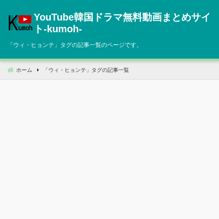
コ
YouTube韓国ドラマ無料動画まとめサイ
ン
テ
ト‐kumoh‐
ン
「
ウィ・ヒョンテ
」タグの記事一覧のページです。
ツ
へ
移
ホーム
「
ウィ・ヒョンテ
」タグの記事一覧
動