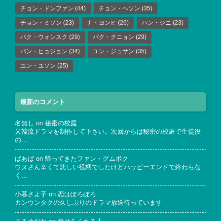
チョン・ドンファン
(44)
チョン・ヘソン
(35)
チョン・ミソン
(23)
ナ・ヨンヒ
(26)
ハン・ジニ
(23)
パク・ウォンスク
(29)
パク・クニョン
(29)
パン・ヒョジョン
(34)
ユン・ジュサン
(35)
ユン・ユソン
(25)
最新のコメント
名無し
on
秘密の校庭
又韓流ドラマを制作して下さい。次回からは秘密の校庭で生徒役
の…
ばあば
on
帰ってきたファン・グムボク
ウヌさん辛くて悲しい役柄でしたけどハッピーエンドで終わらな
く…
小暮さよ子
on
恋はぽろぽろ
カンウンタクの久しぶりのドラマ放送待っています