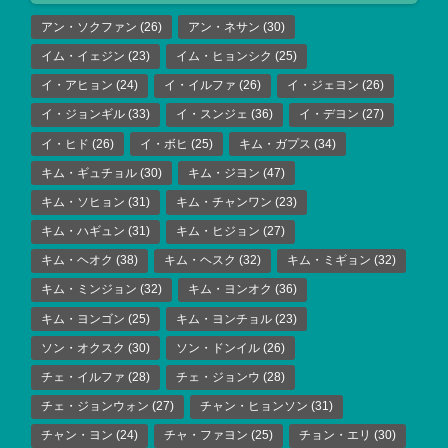
アン・ソクファン
(26)
アン・ネサン
(30)
イム・イェジン
(23)
イム・ヒョンシク
(25)
イ・アヒョン
(24)
イ・イルファ
(26)
イ・ジェヨン
(26)
イ・ジョンギル
(33)
イ・スンジェ
(36)
イ・デヨン
(27)
イ・ヒド
(26)
イ・ボヒ
(25)
キム・ガプス
(34)
キム・ギュチョル
(30)
キム・ジヨン
(47)
キム・ソヒョン
(31)
キム・チャンワン
(23)
キム・ハギュン
(31)
キム・ヒジョン
(27)
キム・ヘオク
(38)
キム・ヘスク
(32)
キム・ミギョン
(32)
キム・ミンジョン
(32)
キム・ヨンオク
(36)
キム・ヨンゴン
(25)
キム・ヨンチョル
(23)
ソン・オクスク
(30)
ソン・ドンイル
(26)
チェ・イルファ
(28)
チェ・ジョンウ
(28)
チェ・ジョンウォン
(27)
チャン・ヒョンソン
(31)
チャン・ヨン
(24)
チャ・ファヨン
(25)
チョン・エリ
(30)