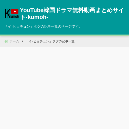
コ
YouTube韓国ドラマ無料動画まとめサイ
ン
テ
ト‐kumoh‐
ン
「
イ･ヒョチュン
」タグの記事一覧のページです。
ツ
へ
移
ホーム
「
イ･ヒョチュン
」タグの記事一覧
動