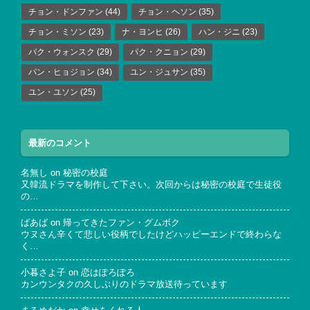
チョン・ドンファン
(44)
チョン・ヘソン
(35)
チョン・ミソン
(23)
ナ・ヨンヒ
(26)
ハン・ジニ
(23)
パク・ウォンスク
(29)
パク・クニョン
(29)
パン・ヒョジョン
(34)
ユン・ジュサン
(35)
ユン・ユソン
(25)
最新のコメント
名無し
on
秘密の校庭
又韓流ドラマを制作して下さい。次回からは秘密の校庭で生徒役
の…
ばあば
on
帰ってきたファン・グムボク
ウヌさん辛くて悲しい役柄でしたけどハッピーエンドで終わらな
く…
小暮さよ子
on
恋はぽろぽろ
カンウンタクの久しぶりのドラマ放送待っています