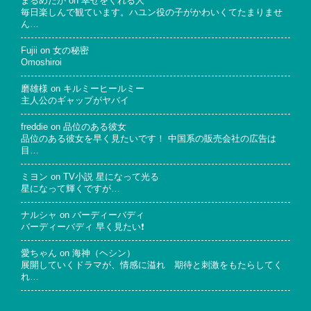
まるめだか
on
幸せをくれる人
毎日楽しんで観ています。ハユン役の子がかわいくてたまりませ
ん…
Fujii
on
女の秘密
Omoshiroi
磨雄様
on
キルミーヒールミー
主人公のギャップがヤバイ
freddie
on
品位のある彼女
品位のある彼女を早く見たいです！ 中国系の販売会社の広告は
目…
ミヨン
on
TV小説 星になって光る
星になって輝くですが…
ナルシャ
on
バーディーバディ
バーディーバディ 早く見たい❗
愛ちゃん
on
海神（ヘシン）
展開していくドラマが、情感に溢れ 期待と刺激をもたらしてく
れ…