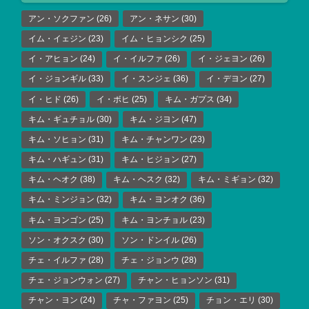
アン・ソクファン
(26)
アン・ネサン
(30)
イム・イェジン
(23)
イム・ヒョンシク
(25)
イ・アヒョン
(24)
イ・イルファ
(26)
イ・ジェヨン
(26)
イ・ジョンギル
(33)
イ・スンジェ
(36)
イ・デヨン
(27)
イ・ヒド
(26)
イ・ボヒ
(25)
キム・ガプス
(34)
キム・ギュチョル
(30)
キム・ジヨン
(47)
キム・ソヒョン
(31)
キム・チャンワン
(23)
キム・ハギュン
(31)
キム・ヒジョン
(27)
キム・ヘオク
(38)
キム・ヘスク
(32)
キム・ミギョン
(32)
キム・ミンジョン
(32)
キム・ヨンオク
(36)
キム・ヨンゴン
(25)
キム・ヨンチョル
(23)
ソン・オクスク
(30)
ソン・ドンイル
(26)
チェ・イルファ
(28)
チェ・ジョンウ
(28)
チェ・ジョンウォン
(27)
チャン・ヒョンソン
(31)
チャン・ヨン
(24)
チャ・ファヨン
(25)
チョン・エリ
(30)