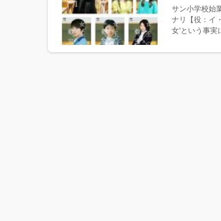
サン小学校始
ナリ【役：イ
女’という事実