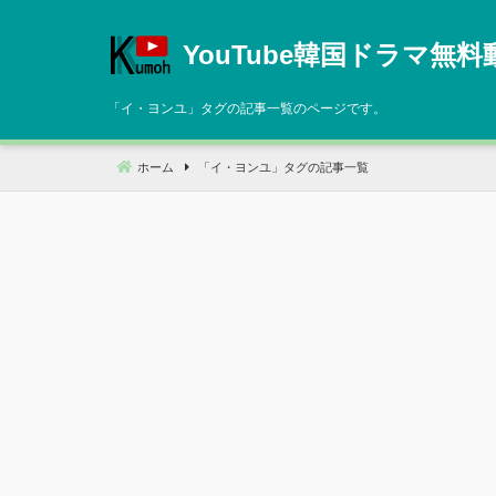
コ
ン
YouTube韓国ドラマ無料
テ
ン
「
イ・ヨンユ
」タグの記事一覧のページです。
ツ
へ
ホーム
「
イ・ヨンユ
」タグの記事一覧
移
動