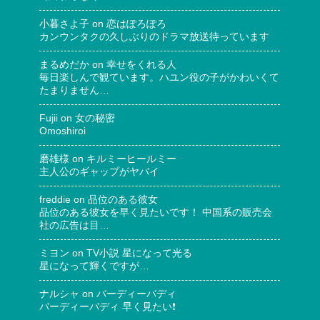
小暮さよ子
on
恋はぽろぽろ
カンウンタクの久しぶりのドラマ放送待っています
まるめだか
on
幸せをくれる人
毎日楽しんで観ています。ハユン役の子がかわいくて
たまりません…
Fujii
on
女の秘密
Omoshiroi
磨雄様
on
キルミーヒールミー
主人公のギャップがヤバイ
freddie
on
品位のある彼女
品位のある彼女を早く見たいです！ 中国系の販売会
社の広告は目…
ミヨン
on
TV小説 星になって光る
星になって輝くですが…
ナルシャ
on
バーディーバディ
バーディーバディ 早く見たい❗