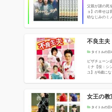
父親が謎の死
ョ】の幸せは
幼なじみのミノ
不良主夫
タイトルの日
ピザチェーン
ミナ【役：シ
ユ】が6歳にな
女王の教
タイトルの日