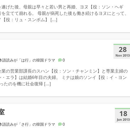
を遂げた後、母親は早々と若い男と再婚、ヨヌ【役：ソン・ヘギ
音を立てて崩れる。 母親が病死した後も働き続けるヨヌにとって、
【役：リュ・スンボム】 […]
28
Nov 2013
本語読みが「は行」の韓国ドラマ
0
企業の営業部課長のスハン【役：ソン・チャンミン】と専業主婦の
ン・エラ】は結婚6年目の夫婦。 ミナは娘のソンイ【役：イ・ヨン
ったのを機に社会復帰 […]
室
18
Jun 2013
本語読みが「さ行」の韓国ドラマ
0