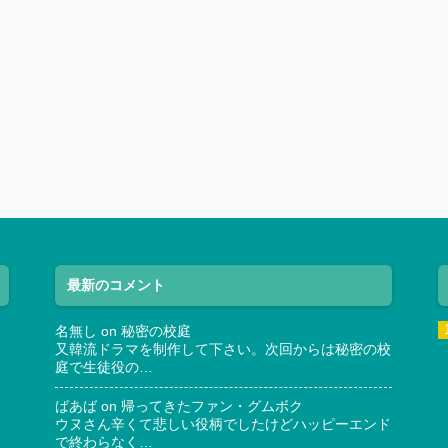
最新のコメント
名無し
on
秘密の校庭
又韓流ドラマを制作して下さい。次回からは秘密の校
庭で生徒役の…
ばあば
on
帰ってきたファン・グムボク
ウヌさん辛くて悲しい役柄でしたけどハッピーエンド
で終わらなく…