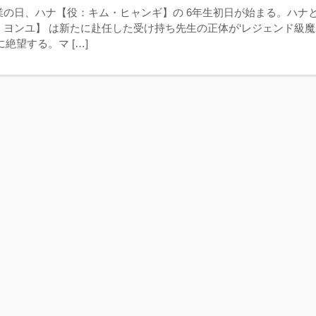
業の日、ハナ【役：キム・ヒャンギ】の 6年生初日が始まる。ハナ
・ヨンユ】 は新たに赴任した受け持ち先生の正体が‘レジェンド級魔
に絶望する。マ […]