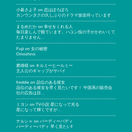
小暮さよ子
on
恋はぽろぽろ
カンウンタクの久しぶりのドラマ放送待っています
まるめだか
on
幸せをくれる人
毎日楽しんで観ています。ハユン役の子がかわいくて
たまりません…
Fujii
on
女の秘密
Omoshiroi
磨雄様
on
キルミーヒールミー
主人公のギャップがヤバイ
freddie
on
品位のある彼女
品位のある彼女を早く見たいです！ 中国系の販売会
社の広告は目…
ミヨン
on
TV小説 星になって光る
星になって輝くですが…
ナルシャ
on
バーディーバディ
バーディーバディ 早く見たい❗