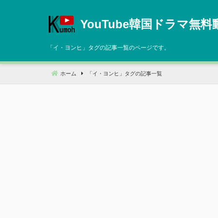
コ
ン
YouTube韓国ドラマ無料
テ
ン
「
イ・ヨンヒ
」タグの記事一覧のページです。
ツ
へ
ホーム
「
イ・ヨンヒ
」タグの記事一覧
移
動