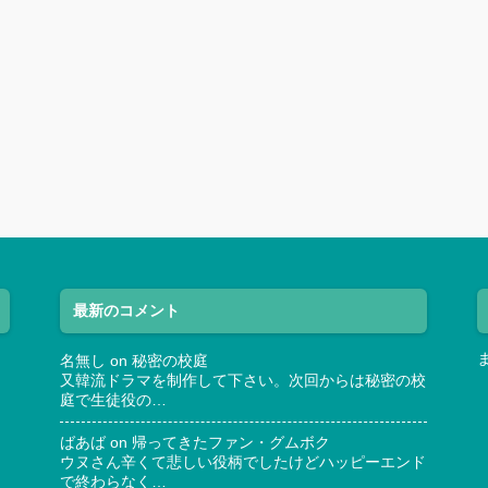
最新のコメント
名無し
on
秘密の校庭
又韓流ドラマを制作して下さい。次回からは秘密の校
庭で生徒役の…
ばあば
on
帰ってきたファン・グムボク
ウヌさん辛くて悲しい役柄でしたけどハッピーエンド
で終わらなく…