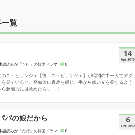
事一覧
14
Apr 2015
本語読みが「た行」の韓国ドラマ
0
生のユ・ビョンジェ【役：ユ・ビョンジェ】が暗闇の中一人でアダ
トを見ていると、突如体に異常を感じ、手から眩い光を発するよう
ら超能力に目覚めたらし […]
パパの娘だから
6
Oct 2012
本語読みが「た行」の韓国ドラマ
0