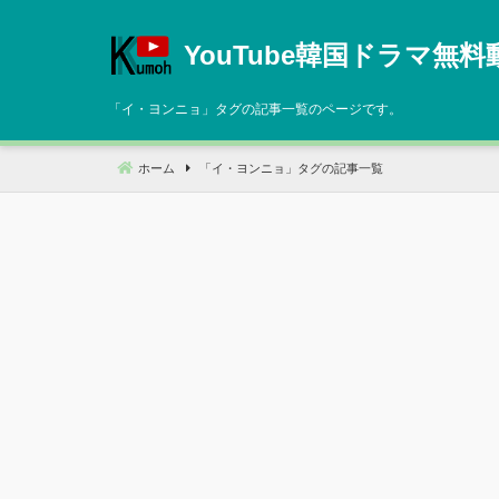
コ
ン
YouTube韓国ドラマ無料
テ
ン
「
イ・ヨンニョ
」タグの記事一覧のページです。
ツ
へ
ホーム
「
イ・ヨンニョ
」タグの記事一覧
移
動