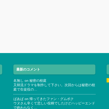
最新のコメント
名無し
on
秘密の校庭
又韓流ドラマを制作して下さい。次回からは秘密の校
庭で生徒役の…
ばあば
on
帰ってきたファン・グムボク
ウヌさん辛くて悲しい役柄でしたけどハッピーエンド
で終わらなく…