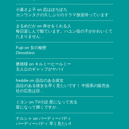
小暮さよ子
on
恋はぽろぽろ
カンウンタクの久しぶりのドラマ放送待っています
まるめだか
on
幸せをくれる人
毎日楽しんで観ています。ハユン役の子がかわいくて
たまりません…
Fujii
on
女の秘密
Omoshiroi
磨雄様
on
キルミーヒールミー
主人公のギャップがヤバイ
freddie
on
品位のある彼女
品位のある彼女を早く見たいです！ 中国系の販売会
社の広告は目…
ミヨン
on
TV小説 星になって光る
星になって輝くですが…
ナルシャ
on
バーディーバディ
バーディーバディ 早く見たい❗