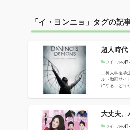
「
イ・ヨンニョ
」タグの記
超人時代
タイトルの日
工科大学復学
ルト動画サイ
になる。どうや
大丈夫、
タイトルの日