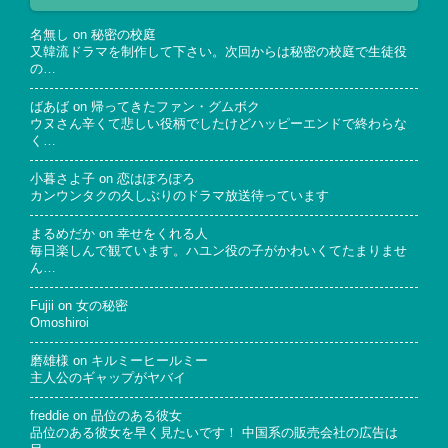
名無し
on
秘密の校庭
又韓流ドラマを制作して下さい。次回からは秘密の校庭で生徒役
の…
ばあば
on
帰ってきたファン・グムボク
ウヌさん辛くて悲しい役柄でしたけどハッピーエンドで終わらな
く…
小暮さよ子
on
恋はぽろぽろ
カンウンタクの久しぶりのドラマ放送待っています
まるめだか
on
幸せをくれる人
毎日楽しんで観ています。ハユン役の子がかわいくてたまりませ
ん…
Fujii
on
女の秘密
Omoshiroi
磨雄様
on
キルミーヒールミー
主人公のギャップがヤバイ
freddie
on
品位のある彼女
品位のある彼女を早く見たいです！ 中国系の販売会社の広告は