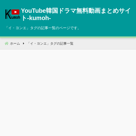
コ
YouTube韓国ドラマ無料動画まとめサイ
ン
テ
ト‐kumoh‐
ン
「
イ・ヨンエ
」タグの記事一覧のページです。
ツ
へ
移
ホーム
「
イ・ヨンエ
」タグの記事一覧
動