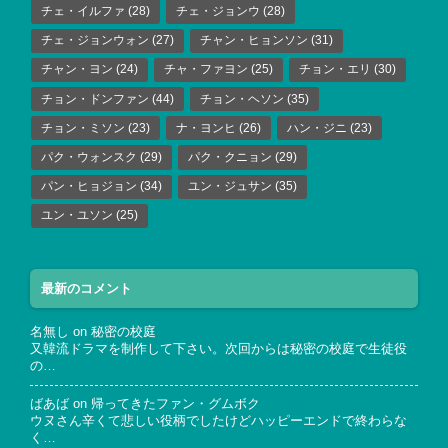
チェ・イルファ
(28)
チェ・ジョンウ
(28)
チェ・ジョンウォン
(27)
チャン・ヒョンソン
(31)
チャン・ヨン
(24)
チャ・ファヨン
(25)
チョン・エリ
(30)
チョン・ドンファン
(44)
チョン・ヘソン
(35)
チョン・ミソン
(23)
ナ・ヨンヒ
(26)
ハン・ジニ
(23)
パク・ウォンスク
(29)
パク・クニョン
(29)
パン・ヒョジョン
(34)
ユン・ジュサン
(35)
ユン・ユソン
(25)
最新のコメント
名無し
on
秘密の校庭
又韓流ドラマを制作して下さい。次回からは秘密の校庭で生徒役
の…
ばあば
on
帰ってきたファン・グムボク
ウヌさん辛くて悲しい役柄でしたけどハッピーエンドで終わらな
く…