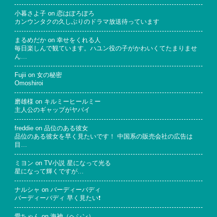
小暮さよ子
on
恋はぽろぽろ
カンウンタクの久しぶりのドラマ放送待っています
まるめだか
on
幸せをくれる人
毎日楽しんで観ています。ハユン役の子がかわいくてたまりませ
ん…
Fujii
on
女の秘密
Omoshiroi
磨雄様
on
キルミーヒールミー
主人公のギャップがヤバイ
freddie
on
品位のある彼女
品位のある彼女を早く見たいです！ 中国系の販売会社の広告は
目…
ミヨン
on
TV小説 星になって光る
星になって輝くですが…
ナルシャ
on
バーディーバディ
バーディーバディ 早く見たい❗
愛ちゃん
on
海神（ヘシン）