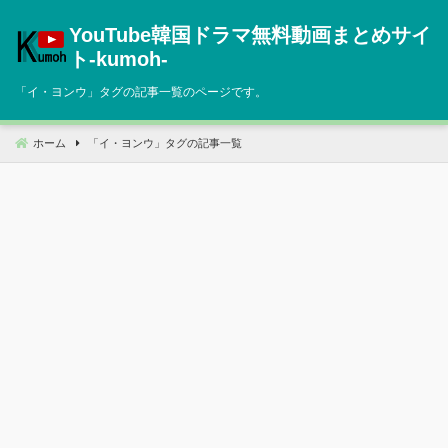
コ
YouTube韓国ドラマ無料動画まとめサイ
ン
テ
ト‐kumoh‐
ン
「
イ・ヨンウ
」タグの記事一覧のページです。
ツ
へ
移
ホーム
「
イ・ヨンウ
」タグの記事一覧
動