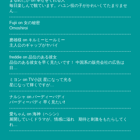
まるめだか
on
幸せをくれる人
毎日楽しんで観ています。ハユン役の子がかわいくてたまりませ
ん…
Fujii
on
女の秘密
Omoshiroi
磨雄様
on
キルミーヒールミー
主人公のギャップがヤバイ
freddie
on
品位のある彼女
品位のある彼女を早く見たいです！ 中国系の販売会社の広告は
目…
ミヨン
on
TV小説 星になって光る
星になって輝くですが…
ナルシャ
on
バーディーバディ
バーディーバディ 早く見たい❗
愛ちゃん
on
海神（ヘシン）
展開していくドラマが、情感に溢れ 期待と刺激をもたらしてく
れ…