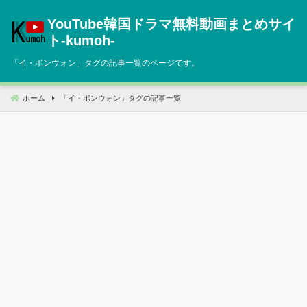
コ
YouTube韓国ドラマ無料動画まとめサイ
ン
テ
ト‐kumoh‐
ン
「
イ・ボンウォン
」タグの記事一覧のページです。
ツ
へ
移
ホーム
「
イ・ボンウォン
」タグの記事一覧
動