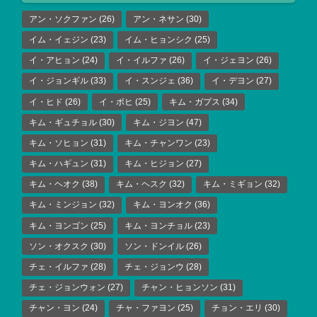
アン・ソクファン
(26)
アン・ネサン
(30)
イム・イェジン
(23)
イム・ヒョンシク
(25)
イ・アヒョン
(24)
イ・イルファ
(26)
イ・ジェヨン
(26)
イ・ジョンギル
(33)
イ・スンジェ
(36)
イ・デヨン
(27)
イ・ヒド
(26)
イ・ボヒ
(25)
キム・ガプス
(34)
キム・ギュチョル
(30)
キム・ジヨン
(47)
キム・ソヒョン
(31)
キム・チャンワン
(23)
キム・ハギュン
(31)
キム・ヒジョン
(27)
キム・ヘオク
(38)
キム・ヘスク
(32)
キム・ミギョン
(32)
キム・ミンジョン
(32)
キム・ヨンオク
(36)
キム・ヨンゴン
(25)
キム・ヨンチョル
(23)
ソン・オクスク
(30)
ソン・ドンイル
(26)
チェ・イルファ
(28)
チェ・ジョンウ
(28)
チェ・ジョンウォン
(27)
チャン・ヒョンソン
(31)
チャン・ヨン
(24)
チャ・ファヨン
(25)
チョン・エリ
(30)