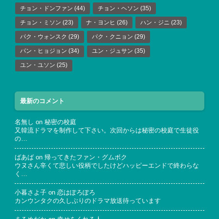
チョン・ドンファン
(44)
チョン・ヘソン
(35)
チョン・ミソン
(23)
ナ・ヨンヒ
(26)
ハン・ジニ
(23)
パク・ウォンスク
(29)
パク・クニョン
(29)
パン・ヒョジョン
(34)
ユン・ジュサン
(35)
ユン・ユソン
(25)
最新のコメント
名無し
on
秘密の校庭
又韓流ドラマを制作して下さい。次回からは秘密の校庭で生徒役
の…
ばあば
on
帰ってきたファン・グムボク
ウヌさん辛くて悲しい役柄でしたけどハッピーエンドで終わらな
く…
小暮さよ子
on
恋はぽろぽろ
カンウンタクの久しぶりのドラマ放送待っています