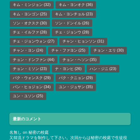
キム・ミンジョン
(32)
キム・ヨンオク
(36)
キム・ヨンゴン
(25)
キム・ヨンチョル
(23)
ソン・オクスク
(30)
ソン・ドンイル
(26)
チェ・イルファ
(28)
チェ・ジョンウ
(28)
チェ・ジョンウォン
(27)
チャン・ヒョンソン
(31)
チャン・ヨン
(24)
チャ・ファヨン
(25)
チョン・エリ
(30)
チョン・ドンファン
(44)
チョン・ヘソン
(35)
チョン・ミソン
(23)
ナ・ヨンヒ
(26)
ハン・ジニ
(23)
パク・ウォンスク
(29)
パク・クニョン
(29)
パン・ヒョジョン
(34)
ユン・ジュサン
(35)
ユン・ユソン
(25)
最新のコメント
名無し
on
秘密の校庭
又韓流ドラマを制作して下さい。次回からは秘密の校庭で生徒役