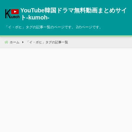
コ
YouTube韓国ドラマ無料動画まとめサイ
ン
テ
ト‐kumoh‐
ン
「
イ・ボヒ
」タグの記事一覧のページです。 2のページです。
ツ
へ
移
ホーム
「
イ・ボヒ
」タグの記事一覧
動