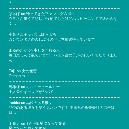
の…
ばあば
on
帰ってきたファン・グムボク
ウヌさん辛くて悲しい役柄でしたけどハッピーエンドで終わらな
く…
小暮さよ子
on
恋はぽろぽろ
カンウンタクの久しぶりのドラマ放送待っています
まるめだか
on
幸せをくれる人
毎日楽しんで観ています。ハユン役の子がかわいくてたまりませ
ん…
Fujii
on
女の秘密
Omoshiroi
磨雄様
on
キルミーヒールミー
主人公のギャップがヤバイ
freddie
on
品位のある彼女
品位のある彼女を早く見たいです！ 中国系の販売会社の広告は
目…
ミヨン
on
TV小説 星になって光る
星になって輝くですが…