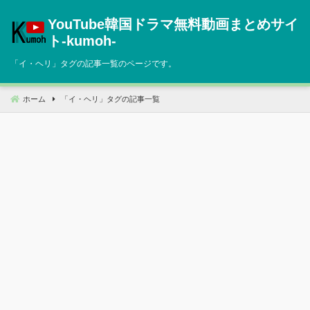
コ
YouTube韓国ドラマ無料動画まとめサイ
ン
テ
ト‐kumoh‐
ン
「
イ・ヘリ
」タグの記事一覧のページです。
ツ
へ
移
ホーム
「
イ・ヘリ
」タグの記事一覧
動