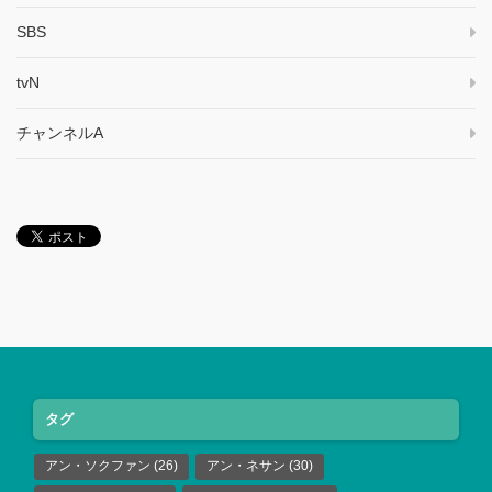
SBS
tvN
チャンネルA
タグ
アン・ソクファン
(26)
アン・ネサン
(30)