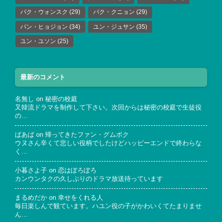
パク・ウォンスク
(29)
パク・クニョン
(29)
パン・ヒョジョン
(34)
ユン・ジュサン
(35)
ユン・ユソン
(25)
最新のコメント
名無し
on
秘密の校庭
又韓流ドラマを制作して下さい。次回からは秘密の校庭で生徒役
の…
ばあば
on
帰ってきたファン・グムボク
ウヌさん辛くて悲しい役柄でしたけどハッピーエンドで終わらな
く…
小暮さよ子
on
恋はぽろぽろ
カンウンタクの久しぶりのドラマ放送待っています
まるめだか
on
幸せをくれる人
毎日楽しんで観ています。ハユン役の子がかわいくてたまりませ
ん…