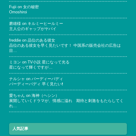
Fujii
on
女の秘密
Omoshiroi
磨雄様
on
キルミーヒールミー
主人公のギャップがヤバイ
freddie
on
品位のある彼女
品位のある彼女を早く見たいです！ 中国系の販売会社の広告は
目…
ミヨン
on
TV小説 星になって光る
星になって輝くですが…
ナルシャ
on
バーディーバディ
バーディーバディ 早く見たい❗
愛ちゃん
on
海神（ヘシン）
展開していくドラマが、情感に溢れ 期待と刺激をもたらしてく
れ…
人気記事