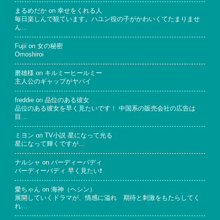
まるめだか
on
幸せをくれる人
毎日楽しんで観ています。ハユン役の子がかわいくてたまりませ
ん…
Fujii
on
女の秘密
Omoshiroi
磨雄様
on
キルミーヒールミー
主人公のギャップがヤバイ
freddie
on
品位のある彼女
品位のある彼女を早く見たいです！ 中国系の販売会社の広告は
目…
ミヨン
on
TV小説 星になって光る
星になって輝くですが…
ナルシャ
on
バーディーバディ
バーディーバディ 早く見たい❗
愛ちゃん
on
海神（ヘシン）
展開していくドラマが、情感に溢れ 期待と刺激をもたらしてく
れ…