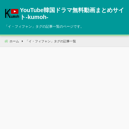
コ
YouTube韓国ドラマ無料動画まとめサイ
ン
テ
ト‐kumoh‐
ン
「
イ・フィフャン
」タグの記事一覧のページです。
ツ
へ
移
ホーム
「
イ・フィフャン
」タグの記事一覧
動