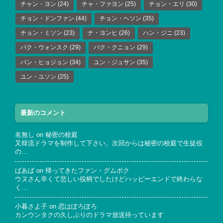
チャン・ヨン
(24)
チャ・ファヨン
(25)
チョン・エリ
(30)
チョン・ドンファン
(44)
チョン・ヘソン
(35)
チョン・ミソン
(23)
ナ・ヨンヒ
(26)
ハン・ジニ
(23)
パク・ウォンスク
(29)
パク・クニョン
(29)
パン・ヒョジョン
(34)
ユン・ジュサン
(35)
ユン・ユソン
(25)
最新のコメント
名無し
on
秘密の校庭
又韓流ドラマを制作して下さい。次回からは秘密の校庭で生徒役
の…
ばあば
on
帰ってきたファン・グムボク
ウヌさん辛くて悲しい役柄でしたけどハッピーエンドで終わらな
く…
小暮さよ子
on
恋はぽろぽろ
カンウンタクの久しぶりのドラマ放送待っています