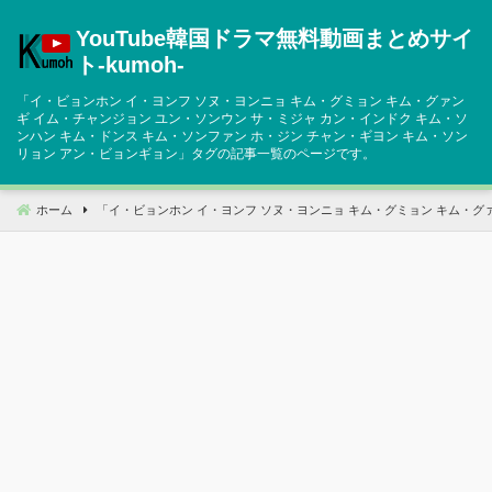
コ
YouTube韓国ドラマ無料動画まとめサイ
ン
テ
ト‐kumoh‐
ン
「
イ・ビョンホン イ・ヨンフ ソヌ・ヨンニョ キム・グミョン キム・グァン
ツ
ギ イム・チャンジョン ユン・ソンウン サ・ミジャ カン・インドク キム・ソ
へ
ンハン キム・ドンス キム・ソンファン ホ・ジン チャン・ギヨン キム・ソン
リョン アン・ビョンギョン
」タグの記事一覧のページです。
移
動
ホーム
「
イ・ビョンホン イ・ヨンフ ソヌ・ヨンニョ キム・グミョン キム・グ