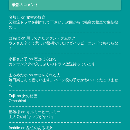
最新のコメント
名無し
on
秘密の校庭
又韓流ドラマを制作して下さい。次回からは秘密の校庭で生徒役
の…
ばあば
on
帰ってきたファン・グムボク
ウヌさん辛くて悲しい役柄でしたけどハッピーエンドで終わらな
く…
小暮さよ子
on
恋はぽろぽろ
カンウンタクの久しぶりのドラマ放送待っています
まるめだか
on
幸せをくれる人
毎日楽しんで観ています。ハユン役の子がかわいくてたまりませ
ん…
Fujii
on
女の秘密
Omoshiroi
磨雄様
on
キルミーヒールミー
主人公のギャップがヤバイ
freddie
on
品位のある彼女