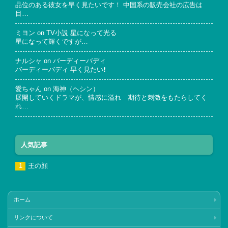
品位のある彼女を早く見たいです！ 中国系の販売会社の広告は
目…
ミヨン
on
TV小説 星になって光る
星になって輝くですが…
ナルシャ
on
バーディーバディ
バーディーバディ 早く見たい❗
愛ちゃん
on
海神（ヘシン）
展開していくドラマが、情感に溢れ 期待と刺激をもたらしてく
れ…
人気記事
王の顔
ホーム
リンクについて