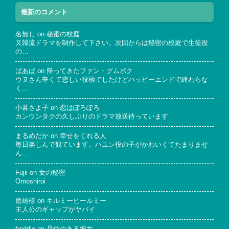
最新のコメント
名無し
on
秘密の校庭
又韓流ドラマを制作して下さい。次回からは秘密の校庭で生徒役
の…
ばあば
on
帰ってきたファン・グムボク
ウヌさん辛くて悲しい役柄でしたけどハッピーエンドで終わらな
く…
小暮さよ子
on
恋はぽろぽろ
カンウンタクの久しぶりのドラマ放送待っています
まるめだか
on
幸せをくれる人
毎日楽しんで観ています。ハユン役の子がかわいくてたまりませ
ん…
Fujii
on
女の秘密
Omoshiroi
磨雄様
on
キルミーヒールミー
主人公のギャップがヤバイ