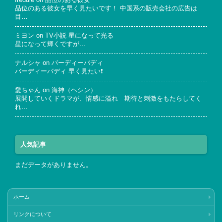
freddie
on
品位のある彼女
品位のある彼女を早く見たいです！ 中国系の販売会社の広告は
目…
ミヨン
on
TV小説 星になって光る
星になって輝くですが…
ナルシャ
on
バーディーバディ
バーディーバディ 早く見たい❗
愛ちゃん
on
海神（ヘシン）
展開していくドラマが、情感に溢れ 期待と刺激をもたらしてく
れ…
人気記事
まだデータがありません。
ホーム
リンクについて