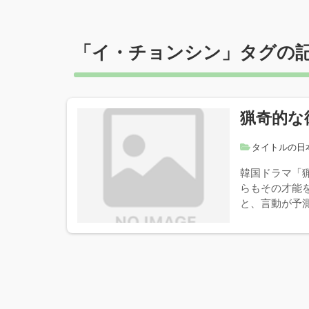
「
イ・チョンシン
」タグの
猟奇的な
タイトルの日
韓国ドラマ「
らもその才能
と、言動が予測