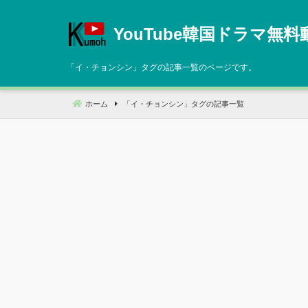
コ
ン
YouTube韓国ドラマ無料
テ
ン
「
イ・チョンシン
」タグの記事一覧のページです。
ツ
へ
ホーム
「
イ・チョンシン
」タグの記事一覧
移
動