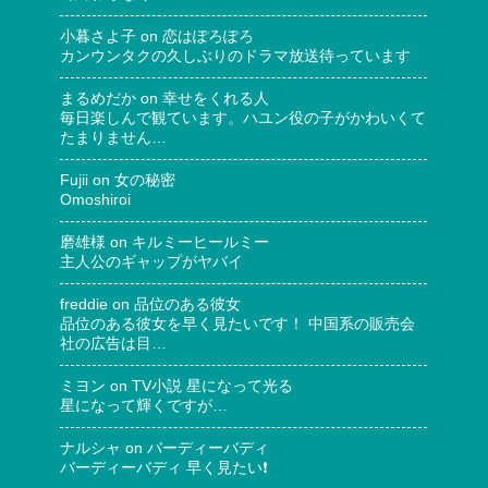
小暮さよ子
on
恋はぽろぽろ
カンウンタクの久しぶりのドラマ放送待っています
まるめだか
on
幸せをくれる人
毎日楽しんで観ています。ハユン役の子がかわいくて
たまりません…
Fujii
on
女の秘密
Omoshiroi
磨雄様
on
キルミーヒールミー
主人公のギャップがヤバイ
freddie
on
品位のある彼女
品位のある彼女を早く見たいです！ 中国系の販売会
社の広告は目…
ミヨン
on
TV小説 星になって光る
星になって輝くですが…
ナルシャ
on
バーディーバディ
バーディーバディ 早く見たい❗