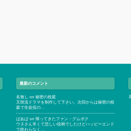
最新のコメント
名無し
on
秘密の校庭
又韓流ドラマを制作して下さい。次回からは秘密の校
庭で生徒役の…
ばあば
on
帰ってきたファン・グムボク
ウヌさん辛くて悲しい役柄でしたけどハッピーエンド
で終わらなく…