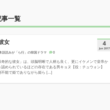
記事一覧
彼女
4
Jun 2017
本語読みが「ら行」の韓国ドラマ
0
猟奇的な彼女」は、頭脳明晰で人柄も良く、更にイケメンで皇帝か
を認められているほどの存在である男キョヌ【役：チュウォン】
不能で姫でありながら姫ら […]