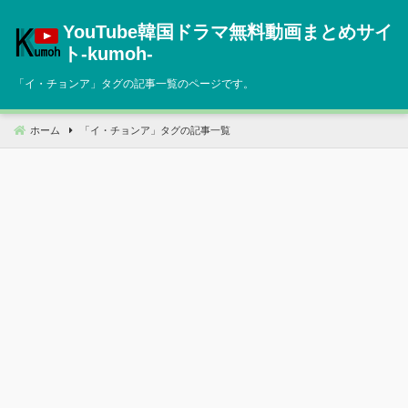
コ
YouTube韓国ドラマ無料動画まとめサイ
ン
テ
ト‐kumoh‐
ン
「
イ・チョンア
」タグの記事一覧のページです。
ツ
へ
移
ホーム
「
イ・チョンア
」タグの記事一覧
動