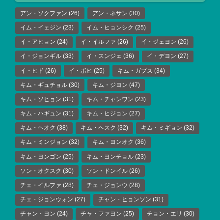
アン・ソクファン
(26)
アン・ネサン
(30)
イム・イェジン
(23)
イム・ヒョンシク
(25)
イ・アヒョン
(24)
イ・イルファ
(26)
イ・ジェヨン
(26)
イ・ジョンギル
(33)
イ・スンジェ
(36)
イ・デヨン
(27)
イ・ヒド
(26)
イ・ボヒ
(25)
キム・ガプス
(34)
キム・ギュチョル
(30)
キム・ジヨン
(47)
キム・ソヒョン
(31)
キム・チャンワン
(23)
キム・ハギュン
(31)
キム・ヒジョン
(27)
キム・ヘオク
(38)
キム・ヘスク
(32)
キム・ミギョン
(32)
キム・ミンジョン
(32)
キム・ヨンオク
(36)
キム・ヨンゴン
(25)
キム・ヨンチョル
(23)
ソン・オクスク
(30)
ソン・ドンイル
(26)
チェ・イルファ
(28)
チェ・ジョンウ
(28)
チェ・ジョンウォン
(27)
チャン・ヒョンソン
(31)
チャン・ヨン
(24)
チャ・ファヨン
(25)
チョン・エリ
(30)