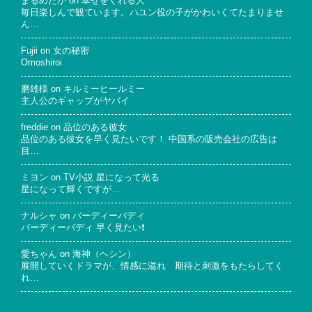
まるめだか
on
幸せをくれる人
毎日楽しんで観ています。ハユン役の子がかわいくてたまりませ
ん…
Fujii
on
女の秘密
Omoshiroi
磨雄様
on
キルミーヒールミー
主人公のギャップがヤバイ
freddie
on
品位のある彼女
品位のある彼女を早く見たいです！ 中国系の販売会社の広告は
目…
ミヨン
on
TV小説 星になって光る
星になって輝くですが…
ナルシャ
on
バーディーバディ
バーディーバディ 早く見たい❗
愛ちゃん
on
海神（ヘシン）
展開していくドラマが、情感に溢れ 期待と刺激をもたらしてく
れ…