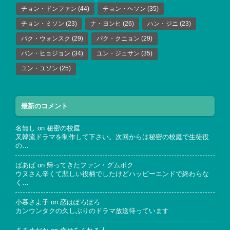
チョン・ドンファン
(44)
チョン・ヘソン
(35)
チョン・ミソン
(23)
ナ・ヨンヒ
(26)
ハン・ジニ
(23)
パク・ウォンスク
(29)
パク・クニョン
(29)
パン・ヒョジョン
(34)
ユン・ジュサン
(35)
ユン・ユソン
(25)
最新のコメント
名無し
on
秘密の校庭
又韓流ドラマを制作して下さい。次回からは秘密の校庭で生徒役
の…
ばあば
on
帰ってきたファン・グムボク
ウヌさん辛くて悲しい役柄でしたけどハッピーエンドで終わらな
く…
小暮さよ子
on
恋はぽろぽろ
カンウンタクの久しぶりのドラマ放送待っています