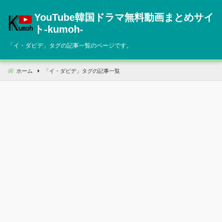
コ
YouTube韓国ドラマ無料動画まとめサイ
ン
テ
ト‐kumoh‐
ン
「
イ・ダビデ
」タグの記事一覧のページです。
ツ
へ
移
ホーム
「
イ・ダビデ
」タグの記事一覧
動