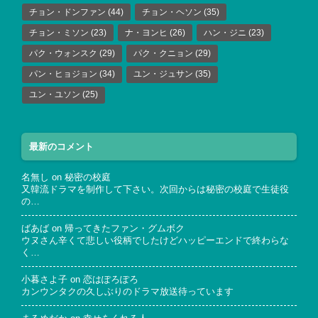
チョン・ドンファン
(44)
チョン・ヘソン
(35)
チョン・ミソン
(23)
ナ・ヨンヒ
(26)
ハン・ジニ
(23)
パク・ウォンスク
(29)
パク・クニョン
(29)
パン・ヒョジョン
(34)
ユン・ジュサン
(35)
ユン・ユソン
(25)
最新のコメント
名無し
on
秘密の校庭
又韓流ドラマを制作して下さい。次回からは秘密の校庭で生徒役
の…
ばあば
on
帰ってきたファン・グムボク
ウヌさん辛くて悲しい役柄でしたけどハッピーエンドで終わらな
く…
小暮さよ子
on
恋はぽろぽろ
カンウンタクの久しぶりのドラマ放送待っています