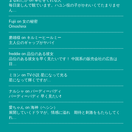
まるめだか
on
幸せをくれる人
毎日楽しんで観ています。ハユン役の子がかわいくてたまりませ
ん…
Fujii
on
女の秘密
Omoshiroi
磨雄様
on
キルミーヒールミー
主人公のギャップがヤバイ
freddie
on
品位のある彼女
品位のある彼女を早く見たいです！ 中国系の販売会社の広告は
目…
ミヨン
on
TV小説 星になって光る
星になって輝くですが…
ナルシャ
on
バーディーバディ
バーディーバディ 早く見たい❗
愛ちゃん
on
海神（ヘシン）
展開していくドラマが、情感に溢れ 期待と刺激をもたらしてく
れ…