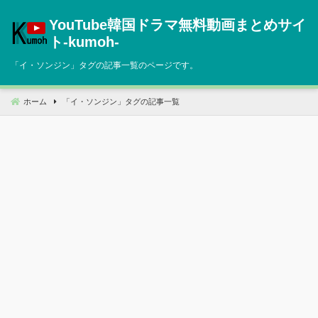
コ
YouTube韓国ドラマ無料動画まとめサイ
ン
テ
ト‐kumoh‐
ン
「
イ・ソンジン
」タグの記事一覧のページです。
ツ
へ
移
ホーム
「
イ・ソンジン
」タグの記事一覧
動