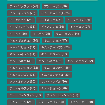
アン・ソクファン
(26)
アン・ネサン
(30)
イム・イェジン
(23)
イム・ヒョンシク
(25)
イ・アヒョン
(24)
イ・イルファ
(26)
イ・ジェヨン
(26)
イ・ジョンギル
(33)
イ・スンジェ
(36)
イ・デヨン
(27)
イ・ヒド
(26)
イ・ボヒ
(25)
キム・ガプス
(34)
キム・ギュチョル
(30)
キム・ジヨン
(47)
キム・ソヒョン
(31)
キム・チャンワン
(23)
キム・ハギュン
(31)
キム・ヒジョン
(27)
キム・ヘオク
(38)
キム・ヘスク
(32)
キム・ミギョン
(32)
キム・ミンジョン
(32)
キム・ヨンオク
(36)
キム・ヨンゴン
(25)
キム・ヨンチョル
(23)
ソン・オクスク
(30)
ソン・ドンイル
(26)
チェ・イルファ
(28)
チェ・ジョンウ
(28)
チェ・ジョンウォン
(27)
チャン・ヒョンソン
(31)
チャン・ヨン
(24)
チャ・ファヨン
(25)
チョン・エリ
(30)