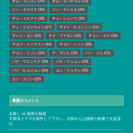
キム・ヨンゴン
(25)
キム・ヨンチョル
(23)
ソン・オクスク
(30)
ソン・ドンイル
(26)
チェ・イルファ
(28)
チェ・ジョンウ
(28)
チェ・ジョンウォン
(27)
チャン・ヒョンソン
(31)
チャン・ヨン
(24)
チャ・ファヨン
(25)
チョン・エリ
(30)
チョン・ドンファン
(44)
チョン・ヘソン
(35)
チョン・ミソン
(23)
ナ・ヨンヒ
(26)
ハン・ジニ
(23)
パク・ウォンスク
(29)
パク・クニョン
(29)
パン・ヒョジョン
(34)
ユン・ジュサン
(35)
ユン・ユソン
(25)
最新のコメント
名無し
on
秘密の校庭
又韓流ドラマを制作して下さい。次回からは秘密の校庭で生徒役
の…