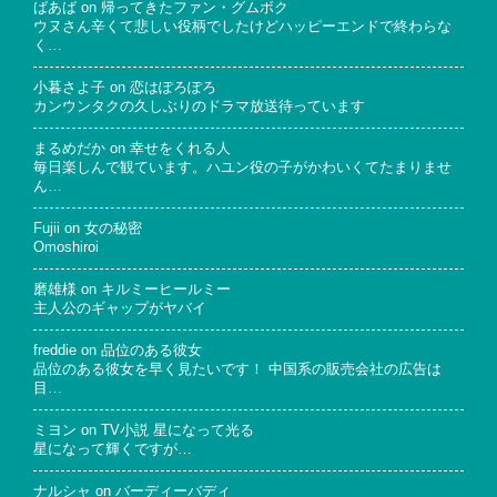
ばあば
on
帰ってきたファン・グムボク
ウヌさん辛くて悲しい役柄でしたけどハッピーエンドで終わらな
く…
小暮さよ子
on
恋はぽろぽろ
カンウンタクの久しぶりのドラマ放送待っています
まるめだか
on
幸せをくれる人
毎日楽しんで観ています。ハユン役の子がかわいくてたまりませ
ん…
Fujii
on
女の秘密
Omoshiroi
磨雄様
on
キルミーヒールミー
主人公のギャップがヤバイ
freddie
on
品位のある彼女
品位のある彼女を早く見たいです！ 中国系の販売会社の広告は
目…
ミヨン
on
TV小説 星になって光る
星になって輝くですが…
ナルシャ
on
バーディーバディ