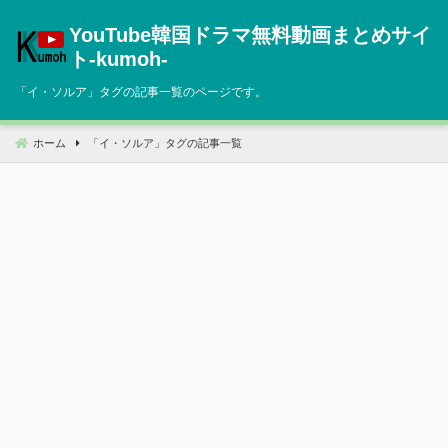
コ
YouTube韓国ドラマ無料動画まとめサイ
ン
テ
ト‐kumoh‐
ン
「
イ・ソルア
」タグの記事一覧のページです。
ツ
へ
移
ホーム
「
イ・ソルア
」タグの記事一覧
動