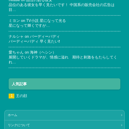
freddie
on
品位のある彼女
品位のある彼女を早く見たいです！ 中国系の販売会社の広告は
目…
ミヨン
on
TV小説 星になって光る
星になって輝くですが…
ナルシャ
on
バーディーバディ
バーディーバディ 早く見たい❗
愛ちゃん
on
海神（ヘシン）
展開していくドラマが、情感に溢れ 期待と刺激をもたらしてく
れ…
人気記事
王の顔
ホーム
リンクについて