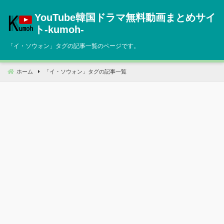
コ
YouTube韓国ドラマ無料動画まとめサイ
ン
テ
ト‐kumoh‐
ン
「
イ・ソウォン
」タグの記事一覧のページです。
ツ
へ
移
ホーム
「
イ・ソウォン
」タグの記事一覧
動