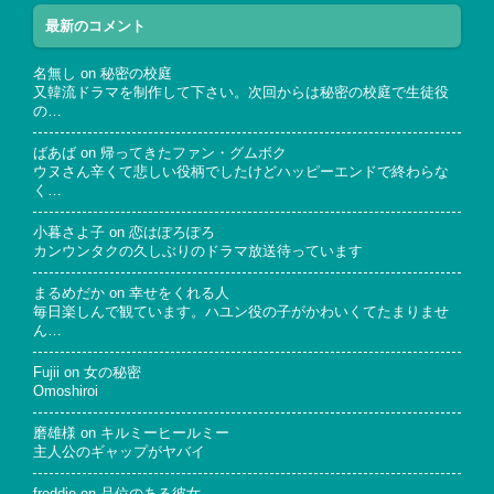
最新のコメント
名無し
on
秘密の校庭
又韓流ドラマを制作して下さい。次回からは秘密の校庭で生徒役
の…
ばあば
on
帰ってきたファン・グムボク
ウヌさん辛くて悲しい役柄でしたけどハッピーエンドで終わらな
く…
小暮さよ子
on
恋はぽろぽろ
カンウンタクの久しぶりのドラマ放送待っています
まるめだか
on
幸せをくれる人
毎日楽しんで観ています。ハユン役の子がかわいくてたまりませ
ん…
Fujii
on
女の秘密
Omoshiroi
磨雄様
on
キルミーヒールミー
主人公のギャップがヤバイ