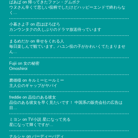
ばあば
on
帰ってきたファン・グムボク
ウヌさん辛くて悲しい役柄でしたけどハッピーエンドで終わらな
く…
小暮さよ子
on
恋はぽろぽろ
カンウンタクの久しぶりのドラマ放送待っています
まるめだか
on
幸せをくれる人
毎日楽しんで観ています。ハユン役の子がかわいくてたまりませ
ん…
Fujii
on
女の秘密
Omoshiroi
磨雄様
on
キルミーヒールミー
主人公のギャップがヤバイ
freddie
on
品位のある彼女
品位のある彼女を早く見たいです！ 中国系の販売会社の広告は
目…
ミヨン
on
TV小説 星になって光る
星になって輝くですが…
ナルシャ
on
バーディーバディ