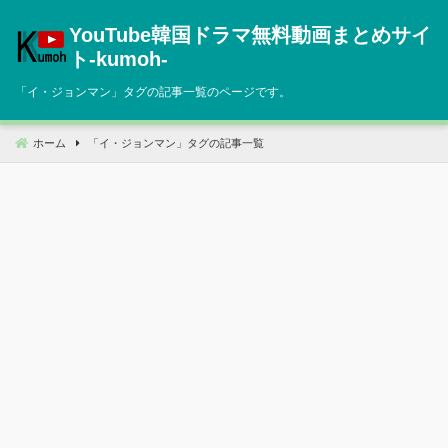
コ
YouTube韓国ドラマ無料動画まとめサイ
ン
テ
ト‐kumoh‐
ン
「
イ・ジョンマン
」タグの記事一覧のページです。
ツ
へ
移
ホーム
「
イ・ジョンマン
」タグの記事一覧
動