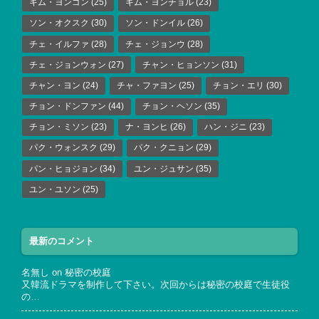
キム・ヨンゴン
(25)
キム・ヨンチョル
(23)
ソン・オクスク
(30)
ソン・ドンイル
(26)
チェ・イルファ
(28)
チェ・ジョンウ
(28)
チェ・ジョンウォン
(27)
チャン・ヒョンソン
(31)
チャン・ヨン
(24)
チャ・ファヨン
(25)
チョン・エリ
(30)
チョン・ドンファン
(44)
チョン・ヘソン
(35)
チョン・ミソン
(23)
ナ・ヨンヒ
(26)
ハン・ジニ
(23)
パク・ウォンスク
(29)
パク・クニョン
(29)
パン・ヒョジョン
(34)
ユン・ジュサン
(35)
ユン・ユソン
(25)
最新のコメント
名無し
on
秘密の校庭
又韓流ドラマを制作して下さい。次回からは秘密の校庭で生徒役
の…