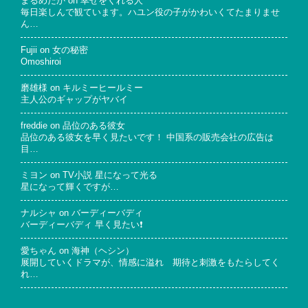
まるめだか
on
幸せをくれる人
毎日楽しんで観ています。ハユン役の子がかわいくてたまりませ
ん…
Fujii
on
女の秘密
Omoshiroi
磨雄様
on
キルミーヒールミー
主人公のギャップがヤバイ
freddie
on
品位のある彼女
品位のある彼女を早く見たいです！ 中国系の販売会社の広告は
目…
ミヨン
on
TV小説 星になって光る
星になって輝くですが…
ナルシャ
on
バーディーバディ
バーディーバディ 早く見たい❗
愛ちゃん
on
海神（ヘシン）
展開していくドラマが、情感に溢れ 期待と刺激をもたらしてく
れ…