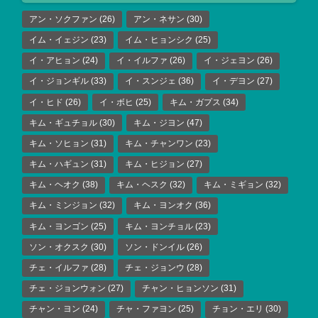
アン・ソクファン
(26)
アン・ネサン
(30)
イム・イェジン
(23)
イム・ヒョンシク
(25)
イ・アヒョン
(24)
イ・イルファ
(26)
イ・ジェヨン
(26)
イ・ジョンギル
(33)
イ・スンジェ
(36)
イ・デヨン
(27)
イ・ヒド
(26)
イ・ボヒ
(25)
キム・ガプス
(34)
キム・ギュチョル
(30)
キム・ジヨン
(47)
キム・ソヒョン
(31)
キム・チャンワン
(23)
キム・ハギュン
(31)
キム・ヒジョン
(27)
キム・ヘオク
(38)
キム・ヘスク
(32)
キム・ミギョン
(32)
キム・ミンジョン
(32)
キム・ヨンオク
(36)
キム・ヨンゴン
(25)
キム・ヨンチョル
(23)
ソン・オクスク
(30)
ソン・ドンイル
(26)
チェ・イルファ
(28)
チェ・ジョンウ
(28)
チェ・ジョンウォン
(27)
チャン・ヒョンソン
(31)
チャン・ヨン
(24)
チャ・ファヨン
(25)
チョン・エリ
(30)