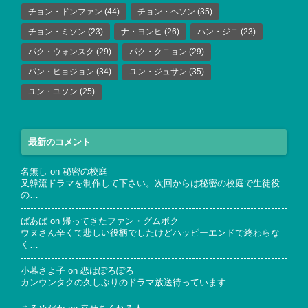
チョン・ドンファン
(44)
チョン・ヘソン
(35)
チョン・ミソン
(23)
ナ・ヨンヒ
(26)
ハン・ジニ
(23)
パク・ウォンスク
(29)
パク・クニョン
(29)
パン・ヒョジョン
(34)
ユン・ジュサン
(35)
ユン・ユソン
(25)
最新のコメント
名無し
on
秘密の校庭
又韓流ドラマを制作して下さい。次回からは秘密の校庭で生徒役
の…
ばあば
on
帰ってきたファン・グムボク
ウヌさん辛くて悲しい役柄でしたけどハッピーエンドで終わらな
く…
小暮さよ子
on
恋はぽろぽろ
カンウンタクの久しぶりのドラマ放送待っています