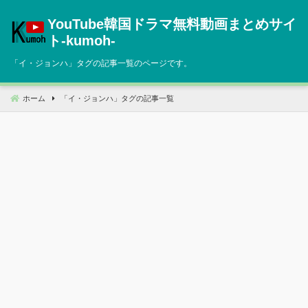
コ
YouTube韓国ドラマ無料動画まとめサイ
ン
テ
ト‐kumoh‐
ン
「
イ・ジョンハ
」タグの記事一覧のページです。
ツ
へ
移
ホーム
「
イ・ジョンハ
」タグの記事一覧
動