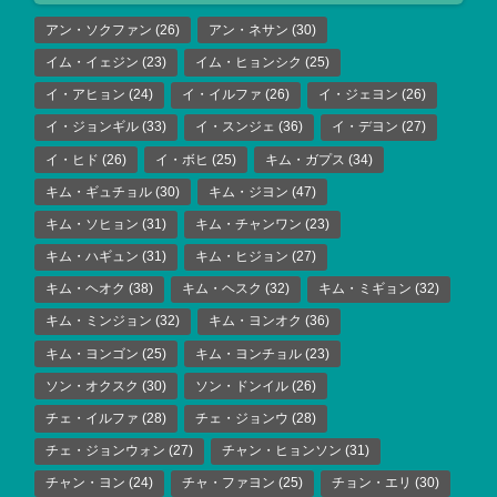
アン・ソクファン
(26)
アン・ネサン
(30)
イム・イェジン
(23)
イム・ヒョンシク
(25)
イ・アヒョン
(24)
イ・イルファ
(26)
イ・ジェヨン
(26)
イ・ジョンギル
(33)
イ・スンジェ
(36)
イ・デヨン
(27)
イ・ヒド
(26)
イ・ボヒ
(25)
キム・ガプス
(34)
キム・ギュチョル
(30)
キム・ジヨン
(47)
キム・ソヒョン
(31)
キム・チャンワン
(23)
キム・ハギュン
(31)
キム・ヒジョン
(27)
キム・ヘオク
(38)
キム・ヘスク
(32)
キム・ミギョン
(32)
キム・ミンジョン
(32)
キム・ヨンオク
(36)
キム・ヨンゴン
(25)
キム・ヨンチョル
(23)
ソン・オクスク
(30)
ソン・ドンイル
(26)
チェ・イルファ
(28)
チェ・ジョンウ
(28)
チェ・ジョンウォン
(27)
チャン・ヒョンソン
(31)
チャン・ヨン
(24)
チャ・ファヨン
(25)
チョン・エリ
(30)