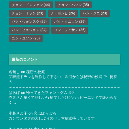
チョン・ドンファン
(44)
チョン・ヘソン
(35)
チョン・ミソン
(23)
ナ・ヨンヒ
(26)
ハン・ジニ
(23)
パク・ウォンスク
(29)
パク・クニョン
(29)
パン・ヒョジョン
(34)
ユン・ジュサン
(35)
ユン・ユソン
(25)
最新のコメント
名無し
on
秘密の校庭
又韓流ドラマを制作して下さい。次回からは秘密の校庭で生徒役
の…
ばあば
on
帰ってきたファン・グムボク
ウヌさん辛くて悲しい役柄でしたけどハッピーエンドで終わらな
く…
小暮さよ子
on
恋はぽろぽろ
カンウンタクの久しぶりのドラマ放送待っています