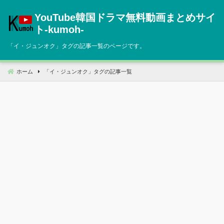
コ
YouTube韓国ドラマ無料動画まとめサイ
ン
テ
ト‐kumoh‐
ン
「
イ・ジュンオク
」タグの記事一覧のページです。
ツ
へ
移
ホーム
「
イ・ジュンオク
」タグの記事一覧
動