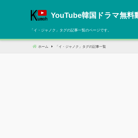
コ
ン
YouTube韓国ドラマ無料
テ
ン
「
イ・ジャノク
」タグの記事一覧のページです。
ツ
へ
ホーム
「
イ・ジャノク
」タグの記事一覧
移
動