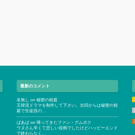
最新のコメント
名無し
on
秘密の校庭
又韓流ドラマを制作して下さい。次回からは秘密の校
庭で生徒役の…
ばあば
on
帰ってきたファン・グムボク
ウヌさん辛くて悲しい役柄でしたけどハッピーエンド
で終わらなく…