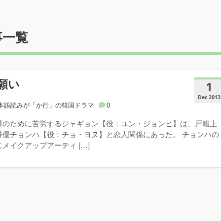
事一覧
願い
1
Dec 2013
本語読みが「か行」の韓国ドラマ
0
題のために苦労するジャギョン【役：ユン・ジョンヒ】は、戸籍上
俳優チョンハ【役：チョ・ヨヌ】と恋人関係にあった。 チョンハの
メイクアップアーティ […]