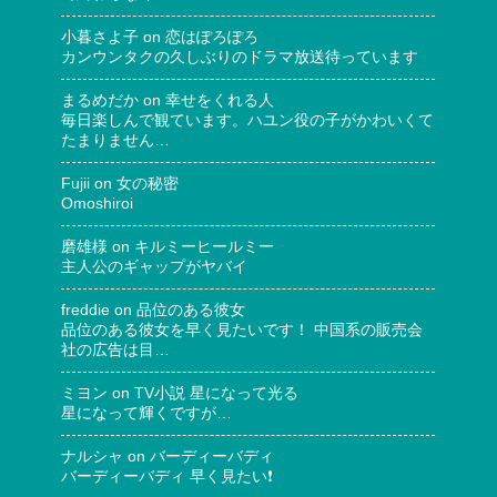
小暮さよ子
on
恋はぽろぽろ
カンウンタクの久しぶりのドラマ放送待っています
まるめだか
on
幸せをくれる人
毎日楽しんで観ています。ハユン役の子がかわいくて
たまりません…
Fujii
on
女の秘密
Omoshiroi
磨雄様
on
キルミーヒールミー
主人公のギャップがヤバイ
freddie
on
品位のある彼女
品位のある彼女を早く見たいです！ 中国系の販売会
社の広告は目…
ミヨン
on
TV小説 星になって光る
星になって輝くですが…
ナルシャ
on
バーディーバディ
バーディーバディ 早く見たい❗