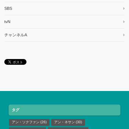
SBS
tvN
チャンネルA
タグ
アン・ソクファン
(26)
アン・ネサン
(30)