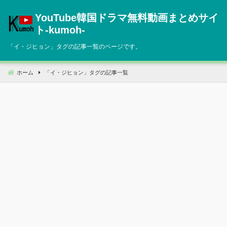
コ
YouTube韓国ドラマ無料動画まとめサイ
ン
テ
ト‐kumoh‐
ン
「
イ・ジヒョン
」タグの記事一覧のページです。
ツ
へ
移
ホーム
「
イ・ジヒョン
」タグの記事一覧
動