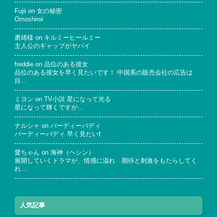
Fujii
on
女の秘密
Omoshiroi
磨雄様
on
キルミーヒールミー
主人公のギャップがヤバイ
freddie
on
品位のある彼女
品位のある彼女を早く見たいです！ 中国系の販売会社の広告は
目…
ミヨン
on
TV小説 星になって光る
星になって輝くですが…
ナルシャ
on
バーディーバディ
バーディーバディ 早く見たい❗
愛ちゃん
on
海神（ヘシン）
展開していくドラマが、情感に溢れ 期待と刺激をもたらしてく
れ…
人気記事