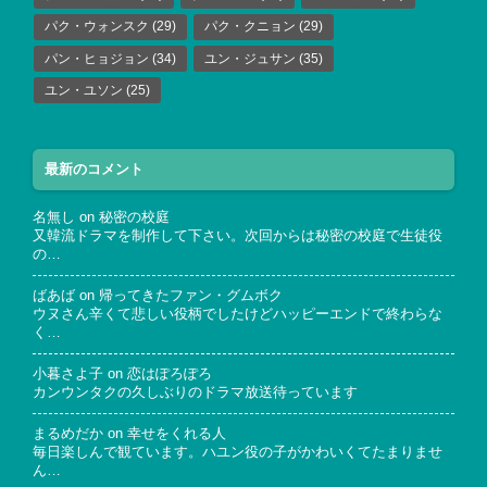
パク・ウォンスク
(29)
パク・クニョン
(29)
パン・ヒョジョン
(34)
ユン・ジュサン
(35)
ユン・ユソン
(25)
最新のコメント
名無し
on
秘密の校庭
又韓流ドラマを制作して下さい。次回からは秘密の校庭で生徒役
の…
ばあば
on
帰ってきたファン・グムボク
ウヌさん辛くて悲しい役柄でしたけどハッピーエンドで終わらな
く…
小暮さよ子
on
恋はぽろぽろ
カンウンタクの久しぶりのドラマ放送待っています
まるめだか
on
幸せをくれる人
毎日楽しんで観ています。ハユン役の子がかわいくてたまりませ
ん…