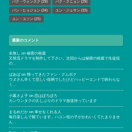
パク・ウォンスク
(29)
パク・クニョン
(29)
パン・ヒョジョン
(34)
ユン・ジュサン
(35)
ユン・ユソン
(25)
最新のコメント
名無し
on
秘密の校庭
又韓流ドラマを制作して下さい。次回からは秘密の校庭で生徒役
の…
ばあば
on
帰ってきたファン・グムボク
ウヌさん辛くて悲しい役柄でしたけどハッピーエンドで終わらな
く…
小暮さよ子
on
恋はぽろぽろ
カンウンタクの久しぶりのドラマ放送待っています
まるめだか
on
幸せをくれる人
毎日楽しんで観ています。ハユン役の子がかわいくてたまりませ
ん…