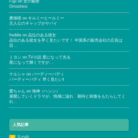
Fujii
on
女の秘密
Omoshiroi
磨雄様
on
キルミーヒールミー
主人公のギャップがヤバイ
freddie
on
品位のある彼女
品位のある彼女を早く見たいです！ 中国系の販売会社の広告は
目…
ミヨン
on
TV小説 星になって光る
星になって輝くですが…
ナルシャ
on
バーディーバディ
バーディーバディ 早く見たい❗
愛ちゃん
on
海神（ヘシン）
展開していくドラマが、情感に溢れ 期待と刺激をもたらしてく
れ…
人気記事
王の顔