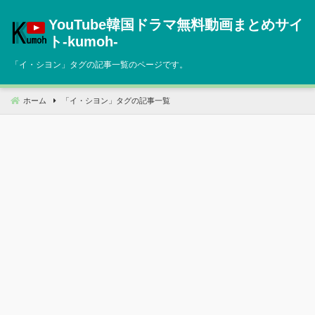
コ
YouTube韓国ドラマ無料動画まとめサイ
ン
テ
ト‐kumoh‐
ン
「
イ・シヨン
」タグの記事一覧のページです。
ツ
へ
移
ホーム
「
イ・シヨン
」タグの記事一覧
動