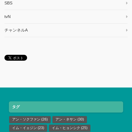
SBS
tvN
チャンネルA
タグ
アン・ソクファン
(26)
アン・ネサン
(30)
イム・イェジン
(23)
イム・ヒョンシク
(25)