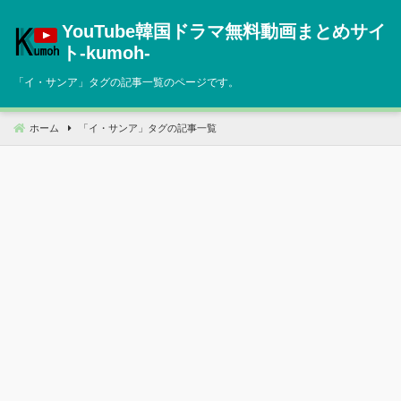
コ
YouTube韓国ドラマ無料動画まとめサイ
ン
テ
ト‐kumoh‐
ン
「
イ・サンア
」タグの記事一覧のページです。
ツ
へ
移
ホーム
「
イ・サンア
」タグの記事一覧
動