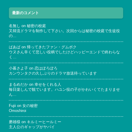
最新のコメント
名無し
on
秘密の校庭
又韓流ドラマを制作して下さい。次回からは秘密の校庭で生徒役
の…
ばあば
on
帰ってきたファン・グムボク
ウヌさん辛くて悲しい役柄でしたけどハッピーエンドで終わらな
く…
小暮さよ子
on
恋はぽろぽろ
カンウンタクの久しぶりのドラマ放送待っています
まるめだか
on
幸せをくれる人
毎日楽しんで観ています。ハユン役の子がかわいくてたまりませ
ん…
Fujii
on
女の秘密
Omoshiroi
磨雄様
on
キルミーヒールミー
主人公のギャップがヤバイ