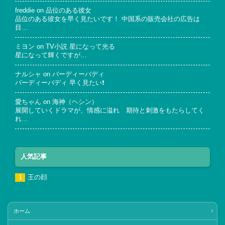
freddie
on
品位のある彼女
品位のある彼女を早く見たいです！ 中国系の販売会社の広告は
目…
ミヨン
on
TV小説 星になって光る
星になって輝くですが…
ナルシャ
on
バーディーバディ
バーディーバディ 早く見たい❗
愛ちゃん
on
海神（ヘシン）
展開していくドラマが、情感に溢れ 期待と刺激をもたらしてく
れ…
人気記事
王の顔
ホーム