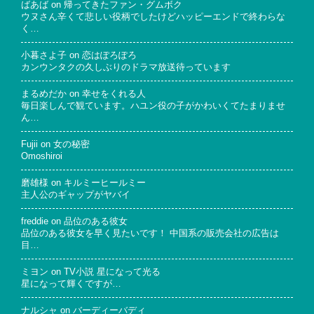
ばあば
on
帰ってきたファン・グムボク
ウヌさん辛くて悲しい役柄でしたけどハッピーエンドで終わらな
く…
小暮さよ子
on
恋はぽろぽろ
カンウンタクの久しぶりのドラマ放送待っています
まるめだか
on
幸せをくれる人
毎日楽しんで観ています。ハユン役の子がかわいくてたまりませ
ん…
Fujii
on
女の秘密
Omoshiroi
磨雄様
on
キルミーヒールミー
主人公のギャップがヤバイ
freddie
on
品位のある彼女
品位のある彼女を早く見たいです！ 中国系の販売会社の広告は
目…
ミヨン
on
TV小説 星になって光る
星になって輝くですが…
ナルシャ
on
バーディーバディ