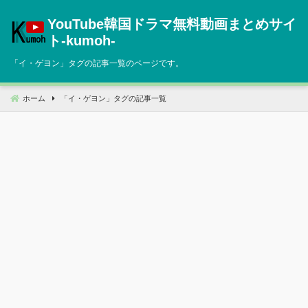
コ
YouTube韓国ドラマ無料動画まとめサイ
ン
テ
ト‐kumoh‐
ン
「
イ・ゲヨン
」タグの記事一覧のページです。
ツ
へ
移
ホーム
「
イ・ゲヨン
」タグの記事一覧
動