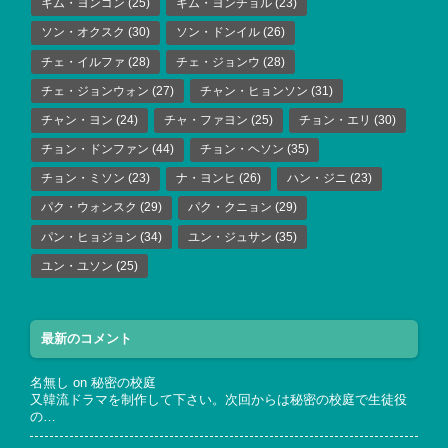
キム・ヨンゴン
(25)
キム・ヨンチョル
(23)
ソン・オクスク
(30)
ソン・ドンイル
(26)
チェ・イルファ
(28)
チェ・ジョンウ
(28)
チェ・ジョンウォン
(27)
チャン・ヒョンソン
(31)
チャン・ヨン
(24)
チャ・ファヨン
(25)
チョン・エリ
(30)
チョン・ドンファン
(44)
チョン・ヘソン
(35)
チョン・ミソン
(23)
ナ・ヨンヒ
(26)
ハン・ジニ
(23)
パク・ウォンスク
(29)
パク・クニョン
(29)
パン・ヒョジョン
(34)
ユン・ジュサン
(35)
ユン・ユソン
(25)
最新のコメント
名無し
on
秘密の校庭
又韓流ドラマを制作して下さい。次回からは秘密の校庭で生徒役
の…