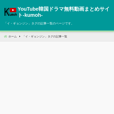
コ
YouTube韓国ドラマ無料動画まとめサイ
ン
テ
ト‐kumoh‐
ン
「
イ・ギョンジン
」タグの記事一覧のページです。
ツ
へ
移
ホーム
「
イ・ギョンジン
」タグの記事一覧
動