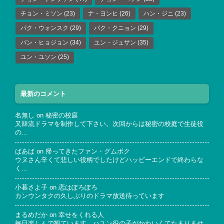
チョン・ミソン
(23)
ナ・ヨンヒ
(26)
ハン・ジニ
(23)
パク・ウォンスク
(29)
パク・クニョン
(29)
パン・ヒョジョン
(34)
ユン・ジュサン
(35)
ユン・ユソン
(25)
最新のコメント
名無し
on
秘密の校庭
又韓流ドラマを制作して下さい。次回からは秘密の校庭で生徒役
の…
ばあば
on
帰ってきたファン・グムボク
ウヌさん辛くて悲しい役柄でしたけどハッピーエンドで終わらな
く…
小暮さよ子
on
恋はぽろぽろ
カンウンタクの久しぶりのドラマ放送待っています
まるめだか
on
幸せをくれる人
毎日楽しんで観ています。ハユン役の子がかわいくてたまりませ