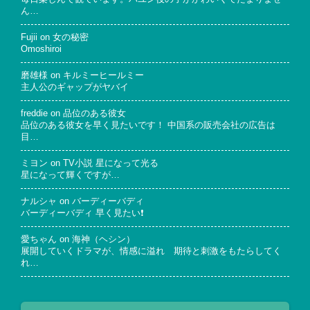
ん…
Fujii
on
女の秘密
Omoshiroi
磨雄様
on
キルミーヒールミー
主人公のギャップがヤバイ
freddie
on
品位のある彼女
品位のある彼女を早く見たいです！ 中国系の販売会社の広告は
目…
ミヨン
on
TV小説 星になって光る
星になって輝くですが…
ナルシャ
on
バーディーバディ
バーディーバディ 早く見たい❗
愛ちゃん
on
海神（ヘシン）
展開していくドラマが、情感に溢れ 期待と刺激をもたらしてく
れ…