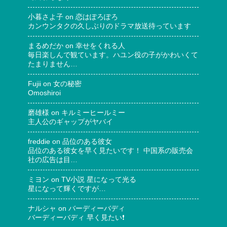
小暮さよ子
on
恋はぽろぽろ
カンウンタクの久しぶりのドラマ放送待っています
まるめだか
on
幸せをくれる人
毎日楽しんで観ています。ハユン役の子がかわいくて
たまりません…
Fujii
on
女の秘密
Omoshiroi
磨雄様
on
キルミーヒールミー
主人公のギャップがヤバイ
freddie
on
品位のある彼女
品位のある彼女を早く見たいです！ 中国系の販売会
社の広告は目…
ミヨン
on
TV小説 星になって光る
星になって輝くですが…
ナルシャ
on
バーディーバディ
バーディーバディ 早く見たい❗