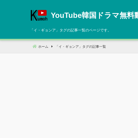
コ
ン
YouTube韓国ドラマ無料
テ
ン
「
イ・ギョンア
」タグの記事一覧のページです。
ツ
へ
ホーム
「
イ・ギョンア
」タグの記事一覧
移
動