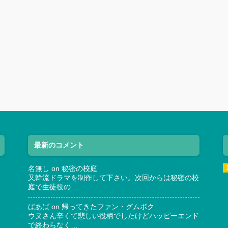
最新のコメント
名無し
on
秘密の校庭
又韓流ドラマを制作して下さい。次回からは秘密の校
庭で生徒役の…
ばあば
on
帰ってきたファン・グムボク
ウヌさん辛くて悲しい役柄でしたけどハッピーエンド
で終わらなく…