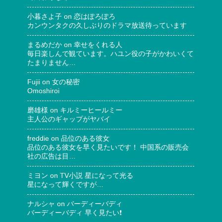
小暮さよ子
on
恋はぽろぽろ
カンウンタクの久しぶりのドラマ放送待っています
まるめだか
on
幸せをくれる人
毎日楽しんで観ています。ハユン役の子がかわいくて
たまりません…
Fujii
on
女の秘密
Omoshiroi
磨雄様
on
キルミーヒールミー
主人公のギャップがヤバイ
freddie
on
品位のある彼女
品位のある彼女を早く見たいです！ 中国系の販売会
社の広告は目…
ミヨン
on
TV小説 星になって光る
星になって輝くですが…
ナルシャ
on
バーディーバディ
バーディーバディ 早く見たい❗