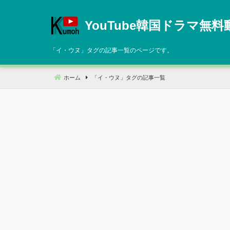
コ
ン
YouTube韓国ドラマ無料
テ
ン
「
イ・ウヌ
」タグの記事一覧のページです。
ツ
へ
ホーム
「
イ・ウヌ
」タグの記事一覧
移
動