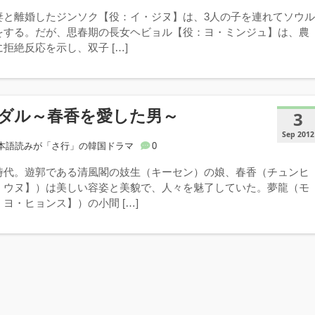
妻と離婚したジンソク【役：イ・ジヌ】は、3人の子を連れてソウ
をする。だが、思春期の長女ヘビョル【役：ヨ・ミンジュ】は、農
拒絶反応を示し、双子 […]
ダル～春香を愛した男～
3
Sep 2012
本語読みが「さ行」の韓国ドラマ
0
時代。遊郭である清風閣の妓生（キーセン）の娘、春香（チュンヒ
・ウヌ】）は美しい容姿と美貌で、人々を魅了していた。夢龍（モ
ヨ・ヒョンス】）の小間 […]