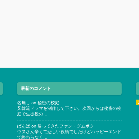
最新のコメント
名無し
on
秘密の校庭
又韓流ドラマを制作して下さい。次回からは秘密の校
庭で生徒役の…
ばあば
on
帰ってきたファン・グムボク
ウヌさん辛くて悲しい役柄でしたけどハッピーエンド
で終わらなく…