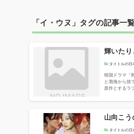
「
イ・ウヌ
」タグの記事一
輝いたり
タイトルの日
韓国ドラマ「
と渤海から捨
原作とするラ
山向こう
タイトルの日