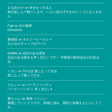
まるめだか
on
幸せをくれる人
毎日楽しんで観ています。ハユン役の子がかわいくてたまりませ
ん…
Fujii
on
女の秘密
Omoshiroi
磨雄様
on
キルミーヒールミー
主人公のギャップがヤバイ
freddie
on
品位のある彼女
品位のある彼女を早く見たいです！ 中国系の販売会社の広告は
目…
ミヨン
on
TV小説 星になって光る
星になって輝くですが…
ナルシャ
on
バーディーバディ
バーディーバディ 早く見たい❗
愛ちゃん
on
海神（ヘシン）
展開していくドラマが、情感に溢れ 期待と刺激をもたらしてく
れ…