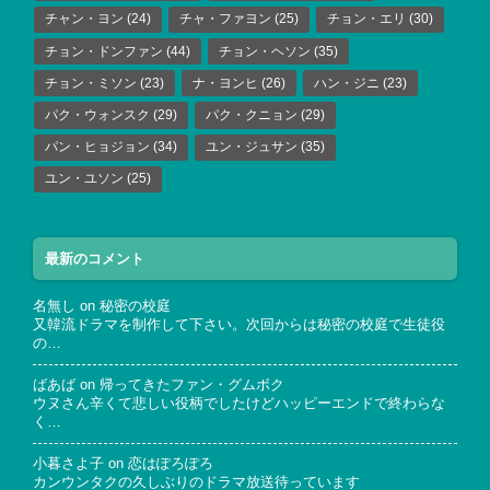
チャン・ヨン
(24)
チャ・ファヨン
(25)
チョン・エリ
(30)
チョン・ドンファン
(44)
チョン・ヘソン
(35)
チョン・ミソン
(23)
ナ・ヨンヒ
(26)
ハン・ジニ
(23)
パク・ウォンスク
(29)
パク・クニョン
(29)
パン・ヒョジョン
(34)
ユン・ジュサン
(35)
ユン・ユソン
(25)
最新のコメント
名無し
on
秘密の校庭
又韓流ドラマを制作して下さい。次回からは秘密の校庭で生徒役
の…
ばあば
on
帰ってきたファン・グムボク
ウヌさん辛くて悲しい役柄でしたけどハッピーエンドで終わらな
く…
小暮さよ子
on
恋はぽろぽろ
カンウンタクの久しぶりのドラマ放送待っています