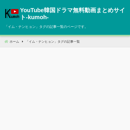
コ
YouTube韓国ドラマ無料動画まとめサイ
ン
テ
ト‐kumoh‐
ン
「
イム・ナンヒョン
」タグの記事一覧のページです。
ツ
へ
移
ホーム
「
イム・ナンヒョン
」タグの記事一覧
動